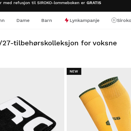
rer med refusjon til SIROKO-lommeboken er
GRATIS
nn
Dame
Barn
Lynkampanje
Sirok
6/27-tilbehørskolleksjon for voksne
NEW