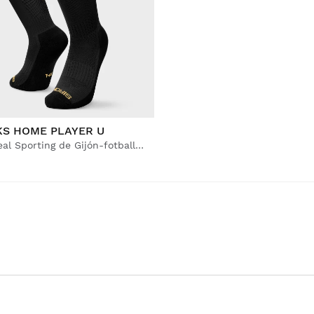
KS HOME PLAYER U
Offisielle Real Sporting de Gijón-fotballsokker for voksne