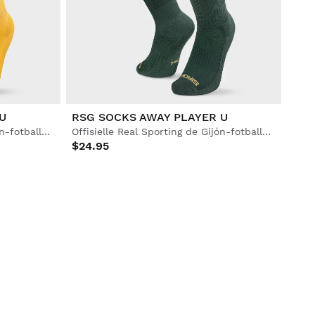
U
RSG SOCKS AWAY PLAYER U
Offisielle Real Sporting de Gijón-fotballsokker for voksne
Offisielle Real Sporting de Gijón-fotballsokker for voksne
$24.95