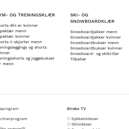
YM- OG TRENINGSKLÆR
SKI- OG
SNOWBOARDKLÆR
orts-BH-er kvinner
øpeklær menn
Snowboardjakker menn
peklær kvinner
Snowboardjakker kvinner
orts-t-skjorter menn
Snowboardbukser menn
eningsleggings og shorts
Snowboardbukser kvinner
inner
Snowboard- og skibriller
eningsshorts og joggebukser
Tilbehør
r menn
ateprogram
Siroko TV
rtnerprogram
Sykkelvideoer
Skivideoer
ilte spørsmål