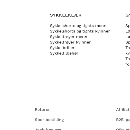
SYKKELKLÆR
G
Sykkelshorts og tights menn
Sp
Sykkelshorts og tights kvinner
L
Sykkeltrøyer menn
Lø
Sykkeltrøyer kvinner
Sp
Sykkelbriller
Tr
Sykkeltilbehør
kv
Tr
fo
Returer
Affili
Spor bestilling
B2B-pa
Jobb hos oss
Ofte st