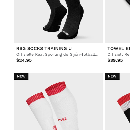
Lifestyle
Lifestyle
Fotball
Fotball
Collabs
Collabs
RSG SOCKS TRAINING U
TOWEL B
Offisielle Real Sporting de Gijón-fotballsokker for voksne
$24.95
$39.95
NEW
NEW
Se alle Menn
Se alle Dame
Se alle Barn