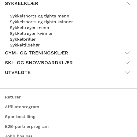
SYKKELKLÆR
Sykkelshorts og tights menn
Sykkelshorts og tights kvinner
Sykkeltrøyer menn
Sykkeltrøyer kvinner
Sykkelbriller
Sykkeltilbehør
GYM- OG TRENINGSKLÆR
SKI- OG SNOWBOARDKLÆR
UTVALGTE
Returer
Affiliateprogram
Spor bestilling
B2B-partnerprogram
Jobb hos oss