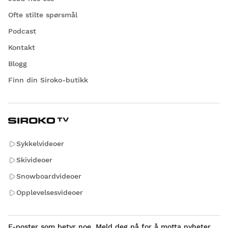
Ofte stilte spørsmål
Podcast
Kontakt
Blogg
Finn din Siroko-butikk
Sykkelvideoer
Skivideoer
Snowboardvideoer
Opplevelsesvideoer
E-poster som betyr noe. Meld deg på for å motta nyheter