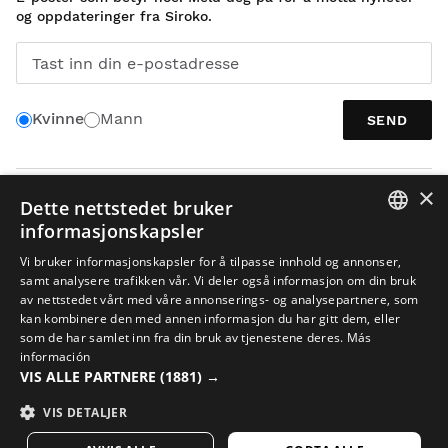
og oppdateringer fra Siroko.
Tast inn din e-postadresse
Kvinne
Mann
SEND
×
NORSK
Dette nettstedet bruker
informasjonskapsler
SPANISH
Vi bruker informasjonskapsler for å tilpasse innhold og annonser,
samt analysere trafikken vår. Vi deler også informasjon om din bruk
ENGLISH
av nettstedet vårt med våre annonserings- og analysepartnere, som
kan kombinere den med annen informasjon du har gitt dem, eller
GREEK
som de har samlet inn fra din bruk av tjenestene deres.
Más
Juridisk meddelelse
Cookies
Vilkår og Betingelser
KI i bilder
DANISH
información
Nettstedskart
VIS ALLE PARTNERE
(1881) →
GERMAN
© 2026 Siroko
VIS DETALJER
FINNISH