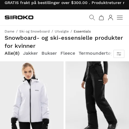
GRATIS frakt på bestillinger over $300.00 . Produktreturer 
Siroko.com
Gå til startsiden
Logg på
Dame
Ski og Snowboard
Utvalgte
Essentials
Core-kolleksjon: kvalitetsklær og tilbehør for nybegynnere til uslåelige priser
Snowboard- og ski-essensielle produkter
for kvinner
Alle
(8)
Jakker
Bukser
Fleece
Termoundertøy
Core-