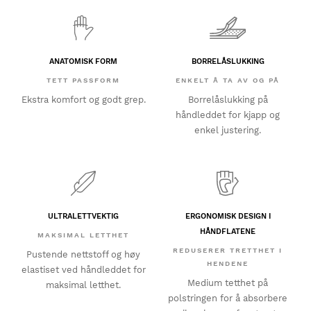
ANATOMISK FORM
BORRELÅSLUKKING
TETT PASSFORM
ENKELT Å TA AV OG PÅ
Ekstra komfort og godt grep.
Borrelåslukking på
håndleddet for kjapp og
enkel justering.
ULTRALETTVEKTIG
ERGONOMISK DESIGN I
HÅNDFLATENE
MAKSIMAL LETTHET
REDUSERER TRETTHET I
Pustende nettstoff og høy
HENDENE
elastiset ved håndleddet for
Medium tetthet på
maksimal letthet.
polstringen for å absorbere