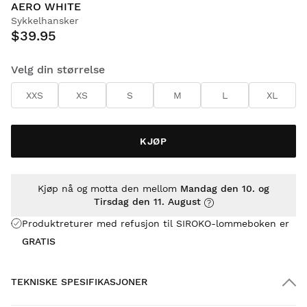
AERO WHITE
Sykkelhansker
$39.95
Velg din størrelse
XXS
XS
S
M
L
XL
KJØP
Kjøp nå og motta den mellom
Mandag den 10. og
Tirsdag den 11. August
Produktreturer med refusjon til SIROKO-lommeboken er
GRATIS
TEKNISKE SPESIFIKASJONER