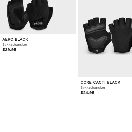
Var denne anmeldelsen hjelpsom?
Ja
Rapportere
Del
tre år siden
Verifisert kunde
Luis Antonio Alvarez Romera
AERO BLACK
Sykkelhansker
Cycling Mitts Siroko Aero White M
$39.95
Veldig bra. Det går bra for meg
Var denne anmeldelsen hjelpsom?
Ja
Rapportere
Del
tre år siden
CORE CACTI BLACK
Sykkelhansker
1
2
3
4
5
6
...
23
$24.95