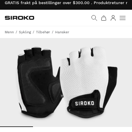
GRATIS frakt på bestillinger over $300.00 . Produktreturer 
Siroko.com
Gå til startsiden
Logg på
Menn
Sykling
Tilbehør
Hansker