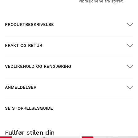
vibrasjonene fra styret.
PRODUKTBESKRIVELSE
FRAKT OG RETUR
VEDLIKEHOLD OG RENGJØRING
GRATIS frakt på bestillinger over $300.00
ANMELDELSER
Hjemlevering
GRATIS
over $300.00
New content loaded
4.32
SE STØRRELSESGUIDE
Basert på 68 anmeldelser
SKRIV ANMELDELSE
Fullfør stilen din