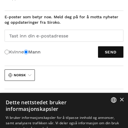
E-poster som betyr noe. Meld deg på for å motta nyheter
og oppdateringer fra Siroko.
Tast inn din e-postadresse
Kvinne
Mann
SEND
NORSK
×
Dette nettstedet bruker
informasjonskapsler
SPANISH
Juridisk meddelelse
Cookies
Vilkår og Betingelser
KI i bilder
Vi bruker informasjonskapsler for å tilpasse innhold og annonser,
samt analysere trafikken vår. Vi deler også informasjon om din bruk
ENGLISH
Nettstedskart