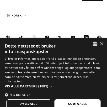
NORSK
×
Dette nettstedet bruker
Juridisk meddelelse
Cookies
Vilkår og Betingelser
KI i bilder
informasjonskapsler
SPANISH
Nettstedskart
Vi bruker informasjonskapsler for å tilpasse innhold og annonser,
samt analysere trafikken vår. Vi deler også informasjon om din bruk
© 2026 Siroko
ENGLISH
av nettstedet vårt med våre annonserings- og analysepartnere, som
kan kombinere den med annen informasjon du har gitt dem, eller
GREEK
som de har samlet inn fra din bruk av tjenestene deres.
Más
DANISH
información
VIS ALLE PARTNERE
(1881) →
GERMAN
VIS DETALJER
FINNISH
AVVIS ALLE
GODTA ALLE
FRENCH