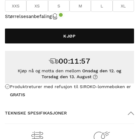
XXS
XS
S
M
L
XL
Størrelsesanbefaling
KJØP
00
:
11
:
57
Kjøp nå og motta den mellom
Onsdag den 12. og
Torsdag den 13. August
Produktreturer med refusjon til SIROKO-lommeboken er
GRATIS
TEKNISKE SPESIFIKASJONER