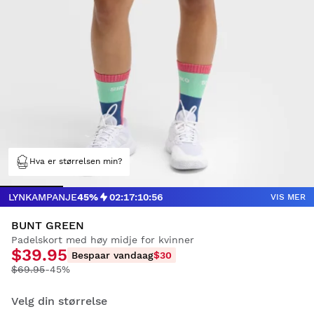
Hva er størrelsen min?
LYNKAMPANJE
45%
02
:
17
:
10
:
55
VIS MER
BUNT GREEN
Padelskort med høy midje for kvinner
$39.95
Bespaar vandaag
$30
$69.95
-45%
Velg din størrelse