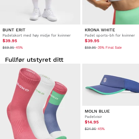
BUNT ERIT
KRONA WHITE
Padelskort med høy midje for kvinner
Padel sports-bh for kvinner
$39.95
$39.95
$69.95
$59.95
-45%
-35% Final Sale
Fullfør utstyret ditt
MOLN BLUE
Padelvisir
$14.95
$24.95
-45%