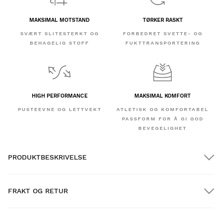
MAKSIMAL MOTSTAND
TØRKER RASKT
SVÆRT SLITESTERKT OG
FORBEDRET SVETTE- OG
BEHAGELIG STOFF
FUKTTRANSPORTERING
HIGH PERFORMANCE
MAKSIMAL KOMFORT
PUSTEEVNE OG LETTVEKT
ATLETISK OG KOMFORTABEL
PASSFORM FOR Å GI GOD
BEVEGELIGHET
PRODUKTBESKRIVELSE
FRAKT OG RETUR