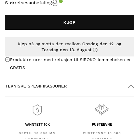
Størrelsesanbefaling
KJØP
Kjøp nå og motta den mellom
Onsdag den 12. og
Torsdag den 13. August
Produktreturer med refusjon til SIROKO-lommeboken er
GRATIS
TEKNISKE SPESIFIKASJONER
VANNTETT 10K
PUSTEEVNE
OPPTIL 10 000 MM
PUSTEEVNE 10 000
VANNSØYLE
G/M²/DAG