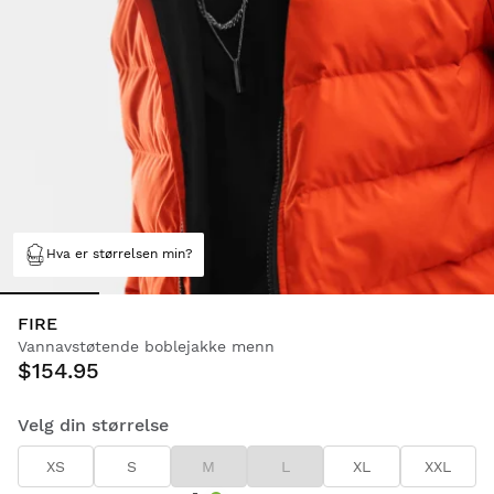
Hva er størrelsen min?
FIRE
Vannavstøtende boblejakke menn
$154.95
Velg din størrelse
XS
S
M
L
XL
XXL