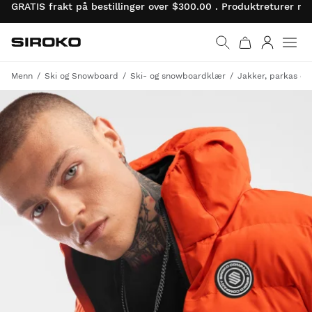
GRATIS frakt på bestillinger over $300.00 . Produktreturer 
Siroko.com
Gå til startsiden
Logg på
Menn
Ski og Snowboard
Ski- og snowboardklær
Jakker, parkas og