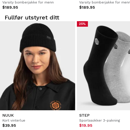
Varsity bomberjakke for menn
Varsity bomberjakke for men
Var denne anmeldelsen hjelpsom?
Ja
Rapportere
Del
tre år siden
$189.95
$189.95
Fullfør utstyret ditt
25%
1
2
3
4
5
6
7
8
NUUK
STEP
Kort vinterlue
Sportssokker 3-pakning
$39.95
$19.95