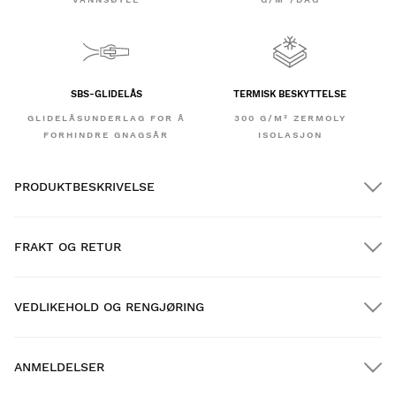
SBS-GLIDELÅS
TERMISK BESKYTTELSE
GLIDELÅSUNDERLAG FOR Å
300 G/M² ZERMOLY
FORHINDRE GNAGSÅR
ISOLASJON
PRODUKTBESKRIVELSE
FRAKT OG RETUR
VEDLIKEHOLD OG RENGJØRING
GRATIS frakt på bestillinger over $300.00
ANMELDELSER
Hjemlevering
GRATIS
over $300.00