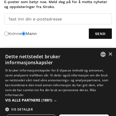
E-poster som betyr noe. Meld deg på for å motta nyheter
og oppdateringer fra Siroko.
Tast inn din e-postadresse
Kvinne
Mann
SEND
×
NORSK
Dette nettstedet bruker
informasjonskapsler
SPANISH
Vi bruker informasjonskapsler for å tilpasse innhold og annonser,
samt analysere trafikken vår. Vi deler også informasjon om din bruk
ENGLISH
av nettstedet vårt med våre annonserings- og analysepartnere, som
kan kombinere den med annen informasjon du har gitt dem, eller
GREEK
som de har samlet inn fra din bruk av tjenestene deres.
Más
Juridisk meddelelse
Cookies
Vilkår og Betingelser
KI i bilder
DANISH
información
VIS ALLE PARTNERE
(1881) →
Nettstedskart
GERMAN
© 2026 Siroko
VIS DETALJER
FINNISH