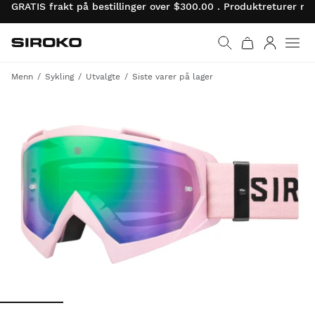
GRATIS frakt på bestillinger over $300.00 . Produktreturer 
Siroko.com
Gå til startsiden
Logg på
Menn
Sykling
Utvalgte
Siste varer på lager