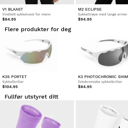
Jorge Perez
V1 BLAAST
M2 ECLIPSE
Vindtett sykkelvest for menn
Sykkeltrøye med lange ermer 
$84.95
$94.95
Brillene er veldig stive, tilsynelatende flotte, frakt i perfekt 
stand, godt pakket, farger identiske med bildene
Flere produkter for deg
Var denne anmeldelsen hjelpsom?
Ja
Rapportere
Del
fem år siden
K3S PORTET
Sykkelbriller
Fotokromiske sykkelbriller
$104.95
$84.95
Fullfør utstyret ditt