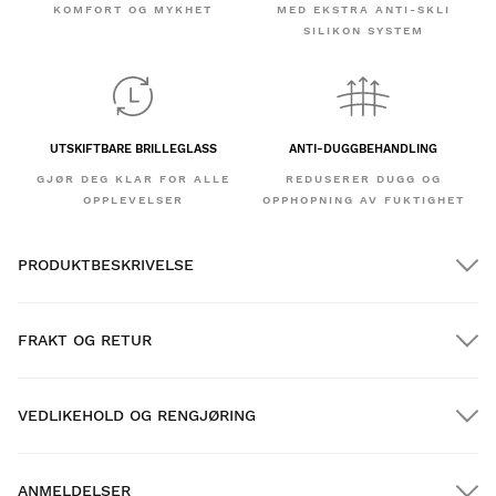
KOMFORT OG MYKHET
MED EKSTRA ANTI-SKLI
SILIKON SYSTEM
UTSKIFTBARE BRILLEGLASS
ANTI-DUGGBEHANDLING
GJØR DEG KLAR FOR ALLE
REDUSERER DUGG OG
OPPLEVELSER
OPPHOPNING AV FUKTIGHET
PRODUKTBESKRIVELSE
FRAKT OG RETUR
VEDLIKEHOLD OG RENGJØRING
GRATIS frakt på bestillinger over $300.00
ANMELDELSER