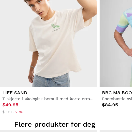
LIFE SAND
BBC M8 BOO
T-skjorte i økologisk bomull med korte ermer for menn
Boombastic sy
$49.95
$84.95
$59.95
-20%
Flere produkter for deg