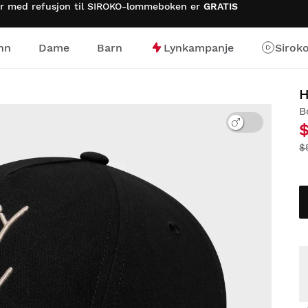
rer med refusjon til SIROKO-lommeboken er
GRATIS
nn
Dame
Barn
Lynkampanje
Sirok
B
$