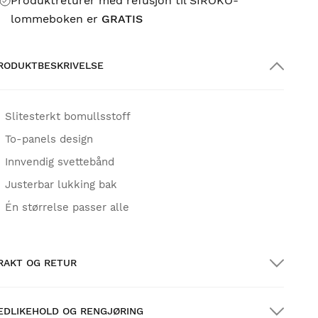
Produktreturer med refusjon til SIROKO-
lommeboken er
GRATIS
RODUKTBESKRIVELSE
Slitesterkt bomullsstoff
To-panels design
Innvendig svettebånd
Justerbar lukking bak
Én størrelse passer alle
RAKT OG RETUR
EDLIKEHOLD OG RENGJØRING