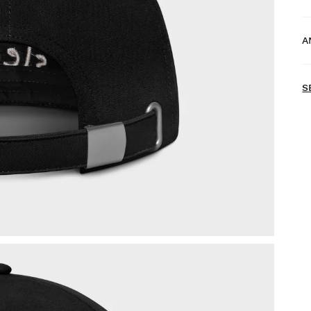
G
A
H
S
P
d
F
p
U
b