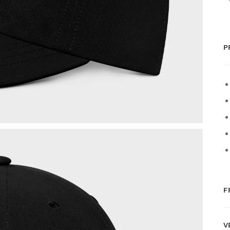
P
F
V