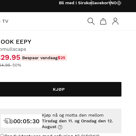
Bli med i Siroko
Gavekort
NO
o TV
Logg på
HOOK EEPY
omullscaps
$29.95
Bespaar vandaag
$25
54.95
-50%
KJØP
Kjøp nå og motta den mellom
00
:
05
:
29
Tirsdag den 11. og Onsdag den 12.
August