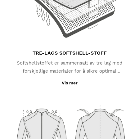
TRE-LAGS SOFTSHELL-STOFF
Softshellstoffet er sammensatt av tre lag med
forskjellige materialer for å sikre optimal
funksjonalitet. Det ytre laget består av polyamid og
Vis mer
elastan, og gir beskyttelse mot lett regn takket være
det vannavstøtende belegget. Mellomlaget er laget
av en TPU-membran som beskytter deg mot vind og
fjerner fuktighet fra kroppen din. Det indre laget gir
utmerket varmeisolering takket være
mikrofleecestoffet i polyester som bidrar til å
beholde kroppsvarm.