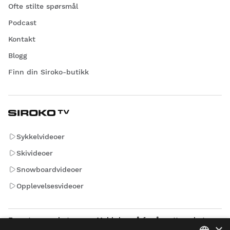
Ofte stilte spørsmål
Podcast
Kontakt
Blogg
Finn din Siroko-butikk
Sykkelvideoer
Skivideoer
Snowboardvideoer
Opplevelsesvideoer
E-poster som betyr noe. Meld deg på for å motta nyheter
×
og oppdateringer fra Siroko.