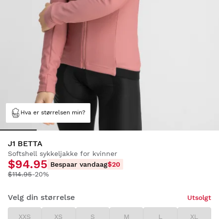
Hva er størrelsen min?
J1 BETTA
Softshell sykkeljakke for kvinner
$94.95
Bespaar vandaag
$20
$114.95
-20%
Velg din størrelse
Utsolgt
XXS
XS
S
M
L
XL