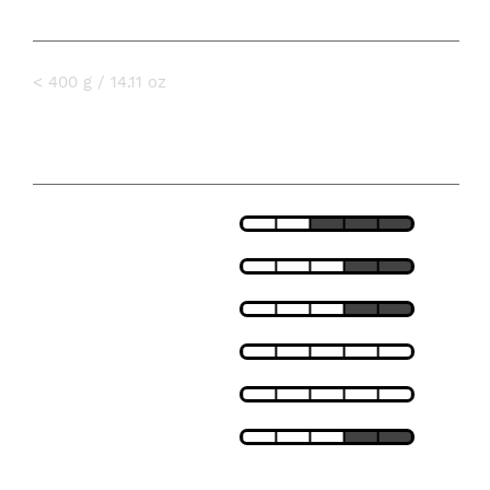
VEKT
< 400 g / 14.11 oz
SPESIFIKASJONER
LETTHET
PASSFORM
PUSTEEVNE
VARMEISOLASJON
VINDTETT
VANNTETT