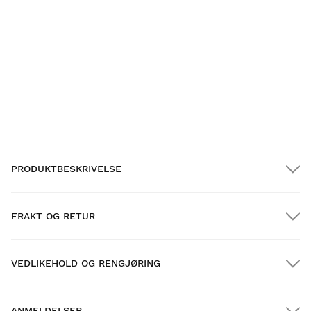
TEMPERATUROMRÅDE
32
59
F
F
MIN.
MAKS.
PRODUKTBESKRIVELSE
FRAKT OG RETUR
VEDLIKEHOLD OG RENGJØRING
GRATIS frakt på bestillinger over $300.00
ANMELDELSER