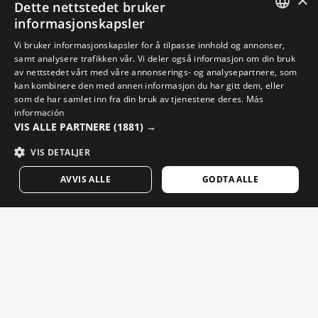
Dette nettstedet bruker
informasjonskapsler
Tast inn din e-postadresse
SPANISH
Vi bruker informasjonskapsler for å tilpasse innhold og annonser,
samt analysere trafikken vår. Vi deler også informasjon om din bruk
ENGLISH
av nettstedet vårt med våre annonserings- og analysepartnere, som
Kvinne
Mann
SEND
kan kombinere den med annen informasjon du har gitt dem, eller
GREEK
som de har samlet inn fra din bruk av tjenestene deres.
Más
DANISH
información
VIS ALLE PARTNERE
(1881) →
NORSK
GERMAN
VIS DETALJER
FINNISH
AVVIS ALLE
GODTA ALLE
FRENCH
DUTCH
Juridisk meddelelse
Cookies
Vilkår og Betingelser
KI i bilder
POLISH
J1 BETTA
$94.95
Nettstedskart
KOREAN
Bespaar vandaag $20
-20%
© 2026 Siroko
NORWEGIAN
SEND MEG E-POST
CZECH