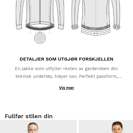
DETALJER SOM UTGJØR FORSKJELLEN
En jakke som utfyller resten av garderoben din:
teknisk undertøy, trøyer osv. Perfekt passform,
varmeisolering, beskyttelse og de ekstra funksjonene
Vis mer
du vil sette pris på under utflukter og treningsøkter,
for eksempel reflekterende detaljer på baksiden og
store lommer. Sørg for at du er klar til å møte alle
omstendigheter.
Fullfør stilen din