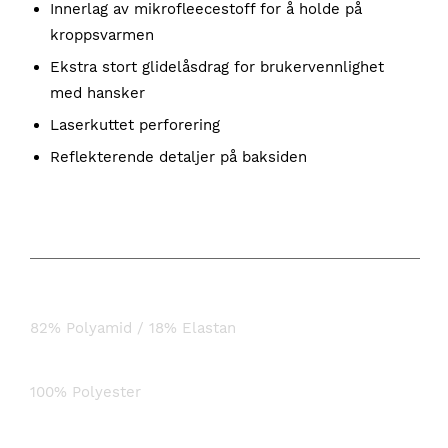
Innerlag av mikrofleecestoff for å holde på
kroppsvarmen
Ekstra stort glidelåsdrag for brukervennlighet
med hansker
Laserkuttet perforering
Reflekterende detaljer på baksiden
KOMPOSISJON
Hovedstoff:
82% Polyamid / 18% Elastan
Fôr:
100% Polyester