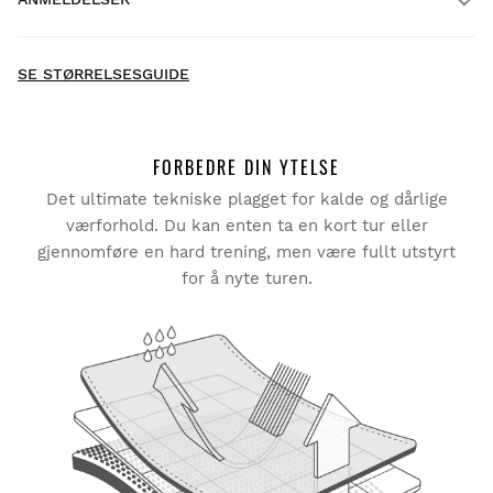
Hjemlevering
GRATIS
over $300.00
New content loaded
- Ingen anmeldelser har kommet inn for dette produktet -
SE STØRRELSESGUIDE
Bli den første til å skrive en anmeldelse
FORBEDRE DIN YTELSE
Det ultimate tekniske plagget for kalde og dårlige
Prøv produktene våre komfortabelt hjemme. Du har 30
dager fra og med leveringsdatoen til å be om retur.
værforhold. Du kan enten ta en kort tur eller
gjennomføre en hard trening, men være fullt utstyrt
Fra din brukerkonto kan du enkelt og raskt returnere et
for å nyte turen.
produkt i bestillingen din.
Utsted refusjonen til den opprinnelige
Fra
$9.95
betalingsmåten