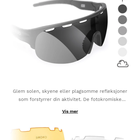
Glem solen, skyene eller plagsomme refleksjoner
som forstyrrer din aktivitet. De fotokromiske
glassene
tilpasser seg hele tiden etter lysendringene
Vis mer
På grunn av dens produksjon med fotokromiske
og blir det beste valget for aktiviteter som MTB,
materialer, i stedet for å kun bli laget med et enkelt
Triatlon eller Løping.
lag; de utbyttbare K3 PhotoChromic glassene endrer
kategori på bare sekunder (disse kategoriene kan