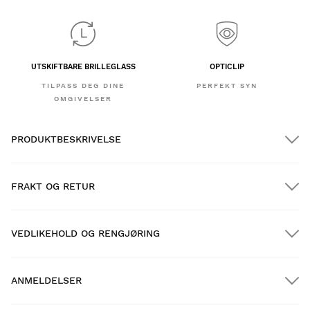
UTSKIFTBARE BRILLEGLASS
OPTICLIP
TILPASS DEG DINE
PERFEKT SYN
OMGIVELSER
PRODUKTBESKRIVELSE
FRAKT OG RETUR
VEDLIKEHOLD OG RENGJØRING
GRATIS frakt på bestillinger over $300.00
ANMELDELSER
Hjemlevering
GRATIS
over $300.00