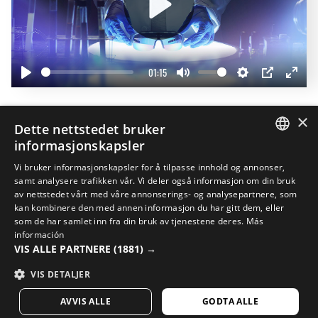
Play
01:15
Play
Mute
Settings
PIP
Enter
fullscr
×
Fullfør stilen din
Dette nettstedet bruker
20%
informasjonskapsler
SPANISH
Vi bruker informasjonskapsler for å tilpasse innhold og annonser,
samt analysere trafikken vår. Vi deler også informasjon om din bruk
ENGLISH
av nettstedet vårt med våre annonserings- og analysepartnere, som
kan kombinere den med annen informasjon du har gitt dem, eller
GREEK
som de har samlet inn fra din bruk av tjenestene deres.
Más
DANISH
información
VIS ALLE PARTNERE
(1881) →
GERMAN
VIS DETALJER
FINNISH
AVVIS ALLE
GODTA ALLE
FRENCH