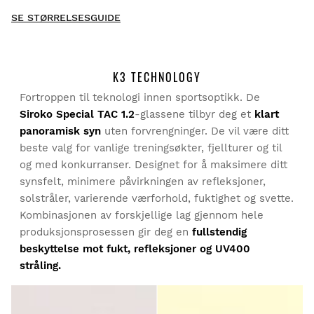
New content loaded
- Ingen anmeldelser har kommet inn for dette produktet -
SE STØRRELSESGUIDE
Bli den første til å skrive en anmeldelse
K3 TECHNOLOGY
Fortroppen til teknologi innen sportsoptikk. De
Prøv produktene våre komfortabelt hjemme. Du har 30
dager fra og med leveringsdatoen til å be om retur.
Siroko Special TAC 1.2
-glassene tilbyr deg et
klart
panoramisk syn
uten forvrengninger. De vil være ditt
Fra din brukerkonto kan du enkelt og raskt returnere et
beste valg for vanlige treningsøkter, fjellturer og til
produkt i bestillingen din.
og med konkurranser. Designet for å maksimere ditt
synsfelt, minimere påvirkningen av refleksjoner,
Utsted refusjonen til den opprinnelige
Fra
$9.95
solstråler, varierende værforhold, fuktighet og svette.
betalingsmåten
Kombinasjonen av forskjellige lag gjennom hele
produksjonsprosessen gir deg en
fullstendig
beskyttelse mot fukt, refleksjoner og UV400
stråling.