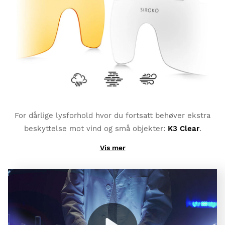
endres noe, avhengig av type fotokromiske glass du
har valgt). De har også en
ekstra polarisert
beskyttelse og total UV400-beskyttelse
, som gir deg
en enda større beskyttelse mot gjennskinn og
refleksjoner.
For dårlige lysforhold hvor du fortsatt behøver ekstra
beskyttelse mot vind og små objekter:
K3 Clear
.
Vis mer
Og hvis du behøver høy kontrast for å bekjempe
tåkete vær:
K3 ClearFog
.