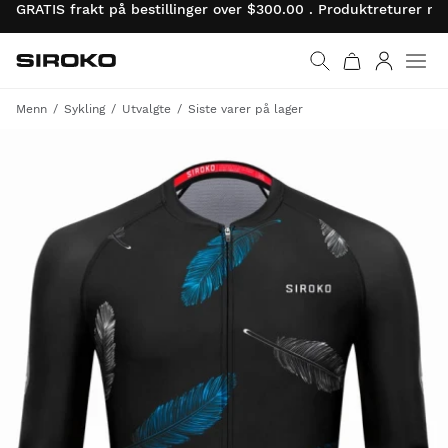
GRATIS frakt på bestillinger over $300.00 . Produktreturer 
Siroko.com
Gå til startsiden
Logg på
Menn
Sykling
Utvalgte
Siste varer på lager