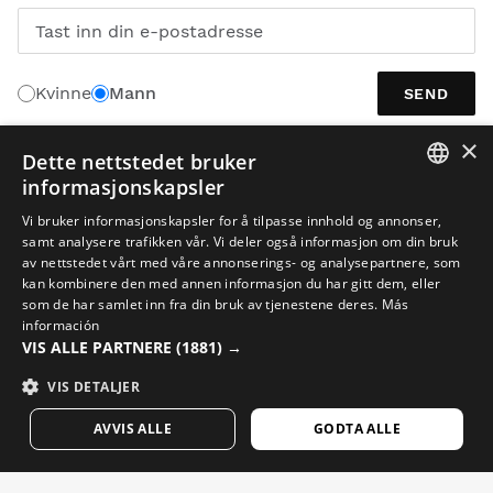
Tast inn din e-postadresse
Kvinne
Mann
SEND
×
Dette nettstedet bruker
informasjonskapsler
NORSK
SPANISH
Vi bruker informasjonskapsler for å tilpasse innhold og annonser,
samt analysere trafikken vår. Vi deler også informasjon om din bruk
ENGLISH
av nettstedet vårt med våre annonserings- og analysepartnere, som
kan kombinere den med annen informasjon du har gitt dem, eller
GREEK
som de har samlet inn fra din bruk av tjenestene deres.
Más
DANISH
información
Juridisk meddelelse
Cookies
Vilkår og Betingelser
KI i bilder
VIS ALLE PARTNERE
(1881) →
GERMAN
Nettstedskart
VIS DETALJER
FINNISH
© 2026 Siroko
AVVIS ALLE
GODTA ALLE
FRENCH
DUTCH