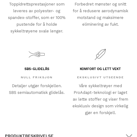
Toppidrettsprestasjoner som
Forbedret mønster og snitt
leveres av polyester- og
for å redusere aerodynamisk
spandex-stoffer, som er 100%
motstand og maksimere
pustende for å holde
eliminering av fukt.
sykkeltrøyene svale lenger.
SBS-GLIDELÅS
KOMFORT OG LETT VEKT
NULL FRIKSJON
EKSKLUSIVT UTSEENDE
Detaljer utgjør forskjellen.
Våre sykkeltrøyer med
SBS semiautomatisk glidelås.
ProAdapt-teknologi er laget
av lette stoffer og viser frem
eksklusiv design som virkelig
gjør en forskjell.
PRODUKTBESKRIVELSE