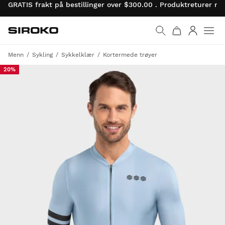
GRATIS frakt på bestillinger over $300.00 . Produktreturer 
Siroko.com
Gå til startsiden
Logg på
Menn
Sykling
Sykkelklær
Kortermede trøyer
20%