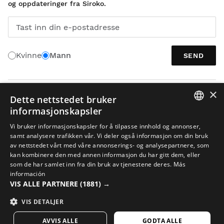
og oppdateringer fra Siroko.
Tast inn din e-postadresse
Kvinne
Mann
SEND
×
NORSK
Dette nettstedet bruker
informasjonskapsler
SPANISH
Vi bruker informasjonskapsler for å tilpasse innhold og annonser,
samt analysere trafikken vår. Vi deler også informasjon om din bruk
ENGLISH
av nettstedet vårt med våre annonserings- og analysepartnere, som
kan kombinere den med annen informasjon du har gitt dem, eller
GREEK
som de har samlet inn fra din bruk av tjenestene deres.
Más
Juridisk meddelelse
Cookies
Vilkår og Betingelser
KI i bilder
DANISH
información
VIS ALLE PARTNERE
(1881) →
Nettstedskart
GERMAN
© 2026 Siroko
VIS DETALJER
FINNISH
AVVIS ALLE
GODTA ALLE
FRENCH