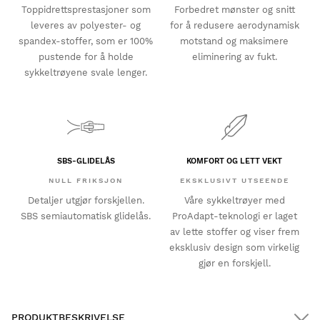
Toppidrettsprestasjoner som
Forbedret mønster og snitt
leveres av polyester- og
for å redusere aerodynamisk
spandex-stoffer, som er 100%
motstand og maksimere
pustende for å holde
eliminering av fukt.
sykkeltrøyene svale lenger.
SBS-GLIDELÅS
KOMFORT OG LETT VEKT
NULL FRIKSJON
EKSKLUSIVT UTSEENDE
Detaljer utgjør forskjellen.
Våre sykkeltrøyer med
SBS semiautomatisk glidelås.
ProAdapt-teknologi er laget
av lette stoffer og viser frem
eksklusiv design som virkelig
gjør en forskjell.
PRODUKTBESKRIVELSE