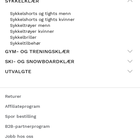
SYKKELKLÆR
Sykkelshorts og tights menn
Sykkelshorts og tights kvinner
Sykkeltrøyer menn
Sykkeltrøyer kvinner
Sykkelbriller
Sykkeltilbehør
GYM- OG TRENINGSKLÆR
SKI- OG SNOWBOARDKLÆR
UTVALGTE
Returer
Affiliateprogram
Spor bestilling
B2B-partnerprogram
Jobb hos oss