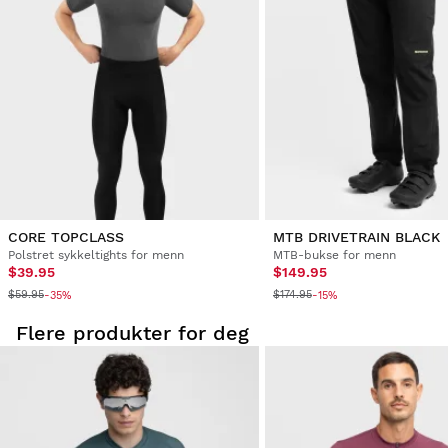
produkt i bestillingen din.
Long Sleeve Cycling Jersey Siroko M2 World Cup XS
Utsted refusjonen til den opprinnelige
Fra
$9.95
Flott! kvalitetsmateriale. Jeg er fornøyd.
betalingsmåten
Var denne anmeldelsen hjelpsom?
Ja
Rapportere
Del
fem år siden
CORE TOPCLASS
MTB DRIVETRAIN BLACK
Polstret sykkeltights for menn
MTB-bukse for menn
$39.95
$149.95
$59.95
$174.95
-35%
-15%
Flere produkter for deg