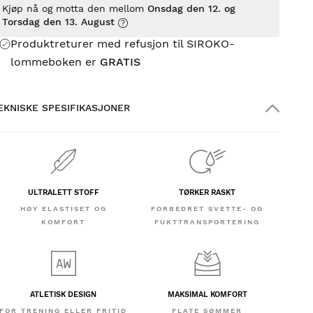
Kjøp nå og motta den mellom
Onsdag den 12. og
Torsdag den 13. August
Produktreturer med refusjon til SIROKO-
lommeboken er
GRATIS
EKNISKE SPESIFIKASJONER
ULTRALETT STOFF
TØRKER RASKT
HØY ELASTISET OG
FORBEDRET SVETTE- OG
KOMFORT
FUKTTRANSPORTERING
ATLETISK DESIGN
MAKSIMAL KOMFORT
FOR TRENING ELLER FRITID
FLATE SØMMER