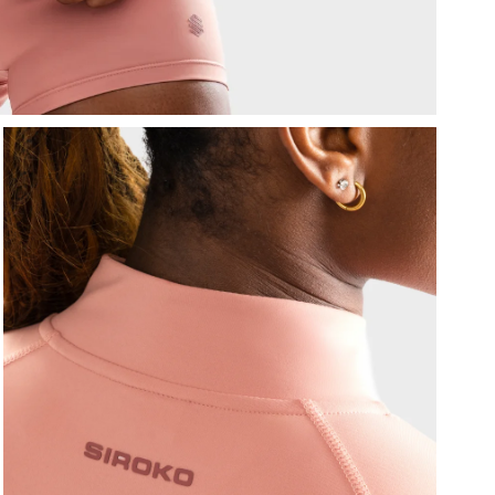
d
F
p
U
b