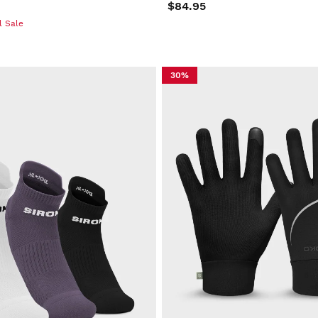
$84.95
l Sale
30%