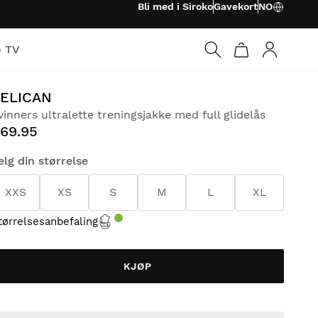
Bli med i Siroko
Gavekort
NO
o TV
Logg på
ELICAN
vinners ultralette treningsjakke med full glidelås
69.95
elg din størrelse
XXS
XS
S
M
L
XL
tørrelsesanbefaling
KJØP