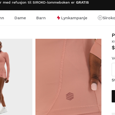
rer med refusjon til SIROKO-lommeboken er
GRATIS
nn
Dame
Barn
Lynkampanje
Sirok
P
K
$
V
S