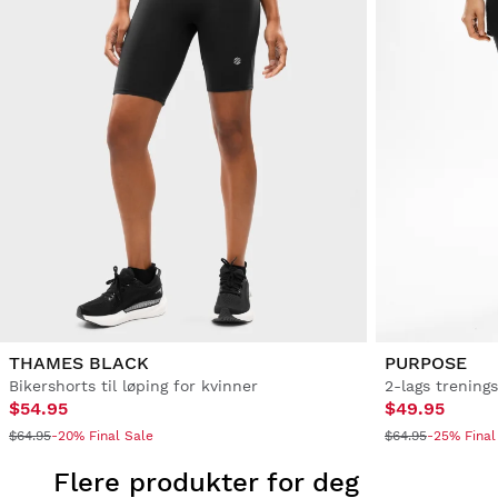
THAMES BLACK
PURPOSE
Bikershorts til løping for kvinner
2-lags trening
$54.95
$49.95
$64.95
-20% Final Sale
$64.95
-25% Final
Flere produkter for deg