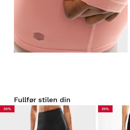
Fullfør stilen din
20%
25%