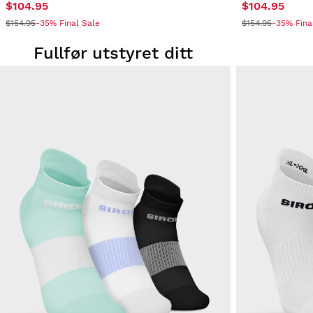
$104.95
$104.95
$154.95
-35% Final Sale
$154.95
-35% Fina
Fullfør utstyret ditt