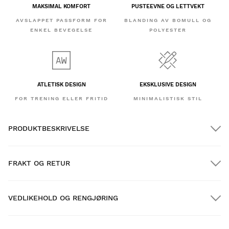
MAKSIMAL KOMFORT
PUSTEEVNE OG LETTVEKT
AVSLAPPET PASSFORM FOR
BLANDING AV BOMULL OG
ENKEL BEVEGELSE
POLYESTER
ATLETISK DESIGN
EKSKLUSIVE DESIGN
FOR TRENING ELLER FRITID
MINIMALISTISK STIL
PRODUKTBESKRIVELSE
FRAKT OG RETUR
VEDLIKEHOLD OG RENGJØRING
GRATIS frakt på bestillinger over $300.00