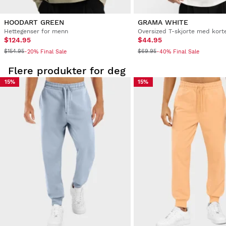
HOODART GREEN
GRAMA WHITE
Verifisert kunde
Hettegenser for menn
Antonio Espejo Barroso
$124.95
$44.95
$154.95
$69.95
-20% Final Sale
-40% Final Sale
Flere produkter for deg
Joggers Siroko Sand L
15%
15%
Veldig riktig
Var denne anmeldelsen hjelpsom?
Ja
Rapportere
Del
tre år siden
Verifisert kunde
Barbora Šalamounová
Joggers Siroko Sand M
godt materiale
Var denne anmeldelsen hjelpsom?
Ja
Rapportere
Del
tre år siden