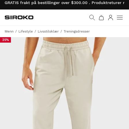
GRATIS frakt på bestillinger over $300.00 . Produktreturer 
Siroko.com
Gå til startsiden
Logg på
Menn
Lifestyle
Livsstilsklær
Treningsdresser
25%