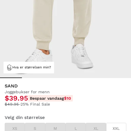
Hva er størrelsen min?
SAND
Joggebukser for menn
$39.95
Bespaar vandaag
$10
$49.95
-25% Final Sale
Velg din størrelse
XS
S
M
L
XL
XXL