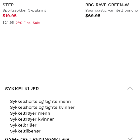
STEP
BBC RAVE GREEN-W
Sportssokker 3-pakning
Boombastic vanntett poncho
$19.95
$69.95
$24.95
-25% Final Sale
SYKKELKLÆR
Sykkelshorts og tights menn
Sykkelshorts og tights kvinner
Sykkeltrøyer menn
Sykkeltrøyer kvinner
Sykkelbriller
Sykkeltilbehør
GYM- OG TRENINGSKLÆR