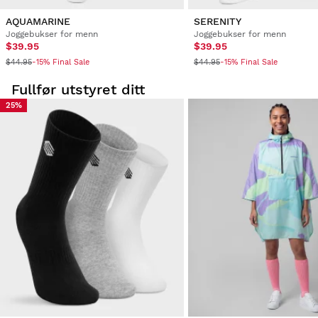
AQUAMARINE
SERENITY
Joggebukser for menn
Joggebukser for menn
1
2
3
$39.95
$39.95
$44.95
$44.95
-15% Final Sale
-15% Final Sale
Fullfør utstyret ditt
25%