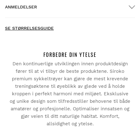
ANMELDELSER
Hjemlevering
GRATIS
over $300.00
New content loaded
- Ingen anmeldelser har kommet inn for dette produktet -
SE STØRRELSESGUIDE
Bli den første til å skrive en anmeldelse
FORBEDRE DIN YTELSE
Den kontinuerlige utviklingen innen produktdesign
Prøv produktene våre komfortabelt hjemme. Du har 30
dager fra og med leveringsdatoen til å be om retur.
fører til at vi tilbyr de beste produktene. Siroko
premium sykkeltrøyer kan gjøre de mest krevende
Fra din brukerkonto kan du enkelt og raskt returnere et
treningsøktene til øyeblikk av glede ved å holde
produkt i bestillingen din.
kroppen i perfekt harmoni med miljøet. Eksklusive
og unike design som tilfredsstiller behovene til både
Utsted refusjonen til den opprinnelige
Fra
$9.95
amatører og profesjonelle. Optimaliser innsatsen og
betalingsmåten
gjør veien til ditt naturlige habitat. Komfort,
allsidighet og ytelse.