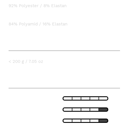
92% Polyester / 8% Elastan
Ermer:
84% Polyamid / 16% Elastan
VEKT
< 200 g / 7.05 oz
SPESIFIKASJONER
LETTHET
PASSFORM
PUSTEEVNE