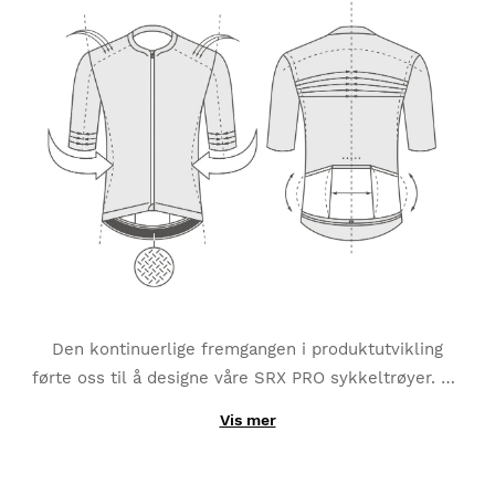
Den kontinuerlige fremgangen i produktutvikling
førte oss til å designe våre SRX PRO sykkeltrøyer. De
er laget av avanserte materialer og tilbyr profesjonell
Vis mer
ytelse på alle typer utflukter og forhold. Optimal
passform og forbedret aerodynamikk mens du
beholder total komfort, selv i de mest krevende