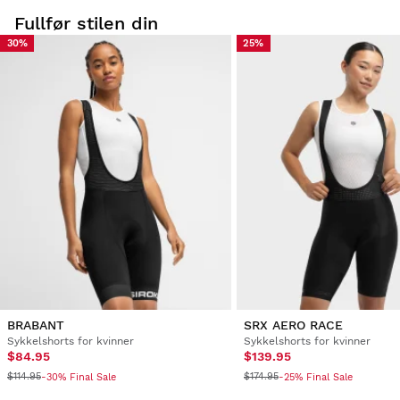
Fullfør stilen din
30%
25%
BRABANT
SRX AERO RACE
Sykkelshorts for kvinner
Sykkelshorts for kvinner
$84.95
$139.95
$114.95
$174.95
-30% Final Sale
-25% Final Sale