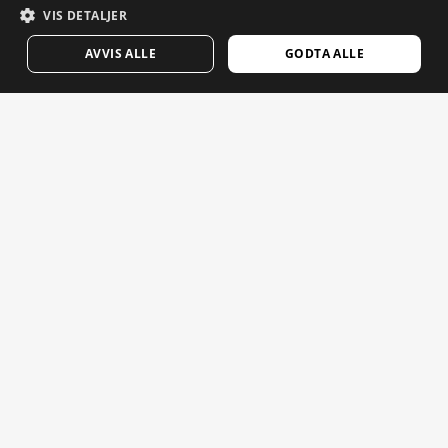
VIS DETALJER
Snowboardvideoer
FINNISH
Opplevelsesvideoer
AVVIS ALLE
GODTA ALLE
FRENCH
DUTCH
E-poster som betyr noe. Meld deg på for å motta nyheter
POLISH
og oppdateringer fra Siroko.
SRX SILVRETTA-W
$114.95
KOREAN
Tast inn din e-postadresse
KJØP NÅ
NORWEGIAN
CZECH
Kvinne
Mann
SEND
ITALIAN
PORTUGUESE
NORSK
SWEDISH
CHINESE (SIMPLIFIED)
JAPANESE