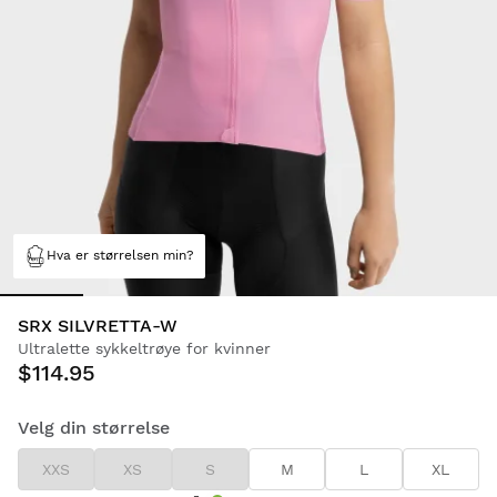
Hva er størrelsen min?
SRX SILVRETTA-W
Ultralette sykkeltrøye for kvinner
$114.95
Velg din størrelse
XXS
XS
S
M
L
XL