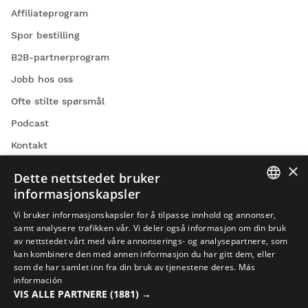
Affiliateprogram
Spor bestilling
B2B-partnerprogram
Jobb hos oss
Ofte stilte spørsmål
Podcast
Kontakt
×
Blogg
Dette nettstedet bruker
Finn din Siroko-butikk
informasjonskapsler
SPANISH
Vi bruker informasjonskapsler for å tilpasse innhold og annonser,
samt analysere trafikken vår. Vi deler også informasjon om din bruk
ENGLISH
av nettstedet vårt med våre annonserings- og analysepartnere, som
kan kombinere den med annen informasjon du har gitt dem, eller
GREEK
som de har samlet inn fra din bruk av tjenestene deres.
Más
Sykkelvideoer
DANISH
información
VIS ALLE PARTNERE
(1881) →
Skivideoer
GERMAN