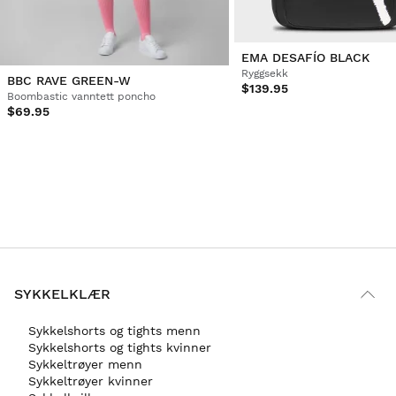
EMA DESAFÍO BLACK
Ryggsekk
BBC RAVE GREEN-W
$139.95
Boombastic vanntett poncho
$69.95
SYKKELKLÆR
Sykkelshorts og tights menn
Sykkelshorts og tights kvinner
Sykkeltrøyer menn
Sykkeltrøyer kvinner