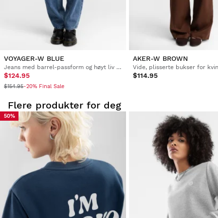
VOYAGER-W BLUE
AKER-W BROWN
Jeans med barrel-passform og høyt liv for kvinner
Vide, plisserte bukser for kvi
$124.95
$114.95
$154.95
-20% Final Sale
Flere produkter for deg
50%