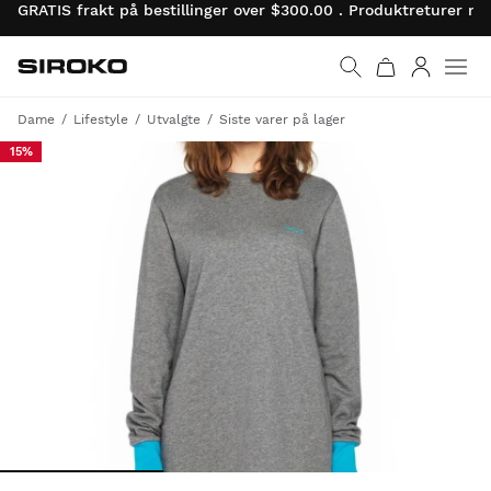
GRATIS frakt på bestillinger over $300.00 . Produktreturer 
Siroko.com
Gå til startsiden
Logg på
Dame
Lifestyle
Utvalgte
Siste varer på lager
15%