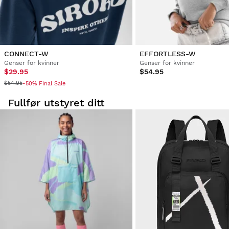
CONNECT-W
EFFORTLESS-W
Genser for kvinner
Genser for kvinner
$29.95
$54.95
$54.95
-50% Final Sale
Fullfør utstyret ditt