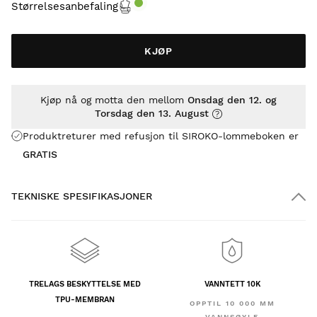
Størrelsesanbefaling
KJØP
Kjøp nå og motta den mellom
Onsdag den 12. og
Torsdag den 13. August
Produktreturer med refusjon til SIROKO-lommeboken er
GRATIS
TEKNISKE SPESIFIKASJONER
TRELAGS BESKYTTELSE MED
VANNTETT 10K
TPU-MEMBRAN
OPPTIL 10 000 MM
VANNSØYLE