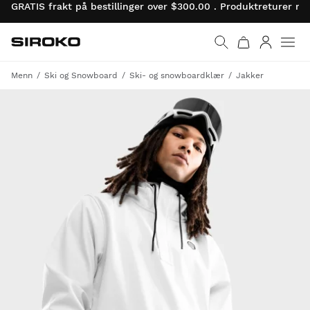
GRATIS frakt på bestillinger over $300.00 . Produktreturer 
Siroko.com
Gå til startsiden
Logg på
Menn
Ski og Snowboard
Ski- og snowboardklær
Jakker