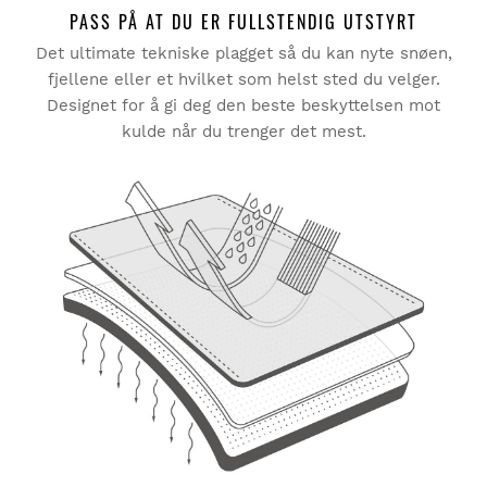
PASS PÅ AT DU ER FULLSTENDIG UTSTYRT
Det ultimate tekniske plagget så du kan nyte snøen,
Prøv produktene våre komfortabelt hjemme. Du har 30
dager fra og med leveringsdatoen til å be om retur.
fjellene eller et hvilket som helst sted du velger.
Designet for å gi deg den beste beskyttelsen mot
Fra din brukerkonto kan du enkelt og raskt returnere et
kulde når du trenger det mest.
produkt i bestillingen din.
Utsted refusjonen til den opprinnelige
Fra
$9.95
betalingsmåten