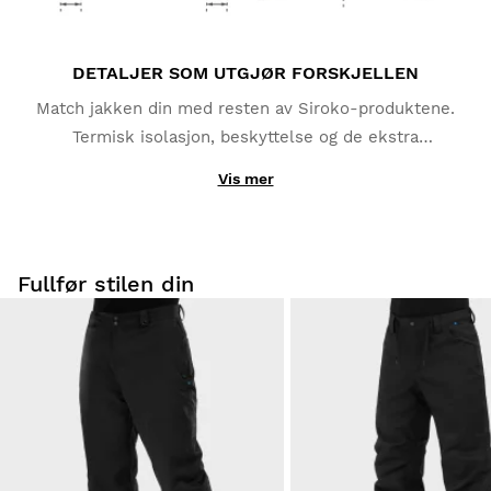
DETALJER SOM UTGJØR FORSKJELLEN
Match jakken din med resten av Siroko-produktene.
Termisk isolasjon, beskyttelse og de ekstra
funksjonene du helt sikkert vil sette pris på, som
Vis mer
heiskortlomme, glidelåser og en ekstra innerlomme
til mobilen.
Fullfør stilen din