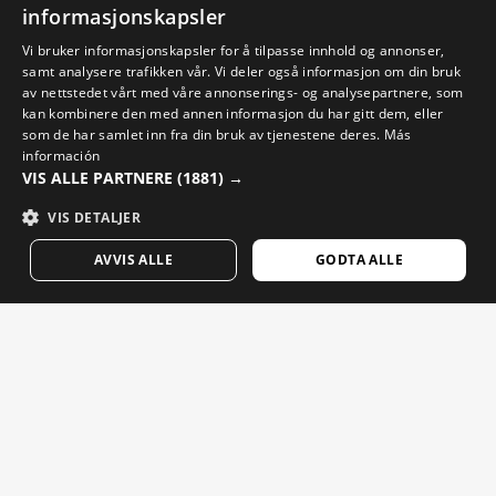
Finn din Siroko-butikk
informasjonskapsler
SPANISH
Vi bruker informasjonskapsler for å tilpasse innhold og annonser,
samt analysere trafikken vår. Vi deler også informasjon om din bruk
ENGLISH
av nettstedet vårt med våre annonserings- og analysepartnere, som
kan kombinere den med annen informasjon du har gitt dem, eller
GREEK
som de har samlet inn fra din bruk av tjenestene deres.
Más
Sykkelvideoer
DANISH
información
VIS ALLE PARTNERE
(1881) →
Skivideoer
GERMAN
VIS DETALJER
Snowboardvideoer
FINNISH
Opplevelsesvideoer
AVVIS ALLE
GODTA ALLE
FRENCH
DUTCH
E-poster som betyr noe. Meld deg på for å motta nyheter
POLISH
og oppdateringer fra Siroko.
W3 ANTARCTICA
$174.95
KOREAN
Tast inn din e-postadresse
KJØP NÅ
NORWEGIAN
CZECH
Kvinne
Mann
SEND
ITALIAN