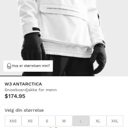
Hva er størrelsen min?
W3 ANTARCTICA
Snowboardjakke for menn
$174.95
Velg din størrelse
XXS
XS
S
M
L
XL
XXL