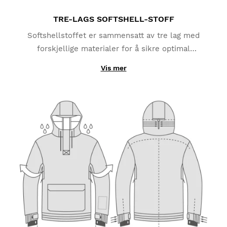
TRE-LAGS SOFTSHELL-STOFF
Softshellstoffet er sammensatt av tre lag med
forskjellige materialer for å sikre optimal
funksjonalitet. Det ytre laget består av polyester og
Vis mer
elastan, og gir beskyttelse mot snø og regn (opptil
10.000 mm vannsøyle). Mellomlaget er laget av en
TPU-membran som beskytter deg mot vind og fjerner
fuktighet fra kroppen din. Det indre laget gir
utmerket varmeisolering takket være
mikrofleecestoffet i polyester som bidrar til å
beholde kroppsvarm.