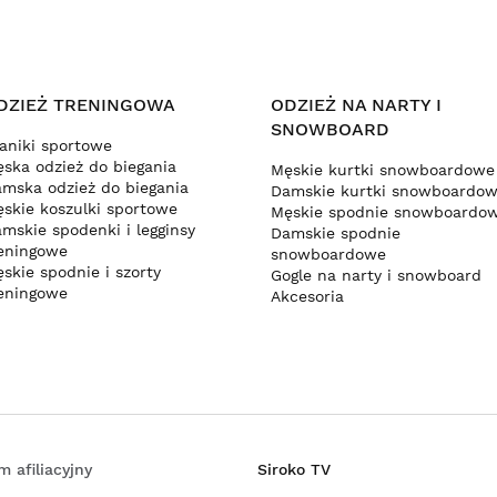
DZIEŻ TRENINGOWA
ODZIEŻ NA NARTY I
SNOWBOARD
aniki sportowe
ska odzież do biegania
Męskie kurtki snowboardowe
mska odzież do biegania
Damskie kurtki snowboardo
skie koszulki sportowe
Męskie spodnie snowboardo
mskie spodenki i legginsy
Damskie spodnie
eningowe
snowboardowe
skie spodnie i szorty
Gogle na narty i snowboard
eningowe
Akcesoria
m afiliacyjny
Siroko TV