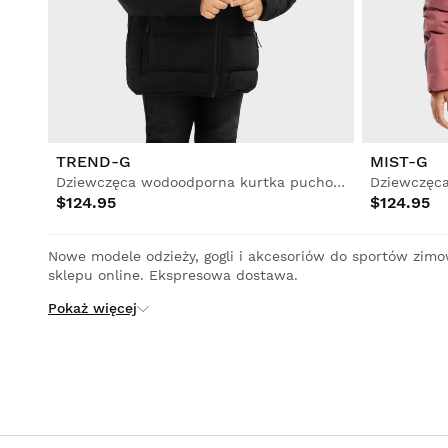
Piłka nożna
Lifestyle
Lifestyle
Piłka nożna
Piłka nożna
Collabs
Collabs
TREND-G
MIST-G
Dziewczęca wodoodporna kurtka puchowa
$124.95
$124.95
Zobacz wszystkie
Zobacz wszystkie
Zobacz wszystkie
Nowe modele odzieży, gogli i akcesoriów do sportów zim
Mężczyzna
Kobieta
Dzieci
sklepu online. Ekspresowa dostawa.
Pokaż więcej