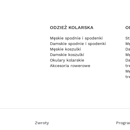
ODZIEŻ KOLARSKA
O
Męskie spodnie i spodenki
St
Damskie spodnie i spodenki
Mę
Męskie koszulki
Da
Damskie koszulki
Mę
Okulary kolarskie
Da
Akcesoria rowerowe
tr
Mę
tr
Zwroty
Progra