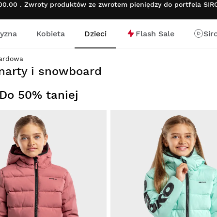
.00 . Zwroty produktów ze zwrotem pieniędzy do portfela SI
yzna
Kobieta
Dzieci
Flash Sale
Sir
nej
ardowa
narty i snowboard
o 50% taniej