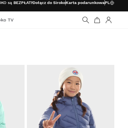
ROKO są
BEZPŁATNE
Dołącz do Siroko
Karta podarunkowa
PL
oko TV
Zaloguj si