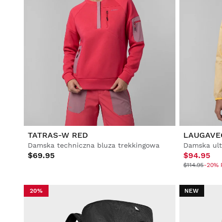
TATRAS-W RED
LAUGAVE
Damska techniczna bluza trekkingowa
$69.95
$94.95
$114.95
-20% F
20%
NEW