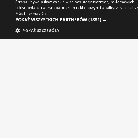
Strona używa plików cookie w celach statystycznych, reklamowych i p
udostępniane naszym partnerom reklamowym i analitycznym, którzy
Más información
ODZIEŻ KOLARSKA
O
POKAŻ WSZYSTKICH PARTNERÓW
(1881) →
Męskie spodnie i spodenki
St
POKAŻ SZCZEGÓŁY
Damskie spodnie i spodenki
Mę
Męskie koszulki
Da
Damskie koszulki
Mę
Okulary kolarskie
Da
Akcesoria rowerowe
tr
Mę
tr
Zwroty
Progra
Śledzenie zamówienia
Progra