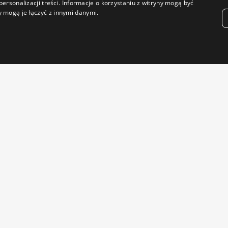
ersonalizacji treści. Informacje o korzystaniu z witryny mogą być
 mogą je łączyć z innymi danymi.
DZIEŻ TRENINGOWA
ODZIEŻ NA NARTY I
SNOWBOARD
aniki sportowe
ska odzież do biegania
Męskie kurtki snowboardowe
mska odzież do biegania
Damskie kurtki snowboardo
skie koszulki sportowe
Męskie spodnie snowboardo
mskie spodenki i legginsy
Damskie spodnie
eningowe
snowboardowe
skie spodnie i szorty
Gogle na narty i snowboard
eningowe
Akcesoria
m afiliacyjny
Siroko TV
m partnerski B2B
Filmy o kolarstwie
Filmy o narciarstwie