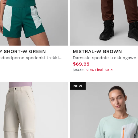
Y SHORT-W GREEN
MISTRAL-W BROWN
Damskie wodoodporne spodenki trekkingowe z szelkami
$69.95
$84.95
-20% Final Sale
NEW