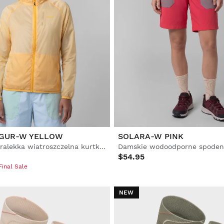
GUR-W YELLOW
SOLARA-W PINK
Damska ultralekka wiatroszczelna kurtka trekkingowa
$54.95
inal Sale
NEW