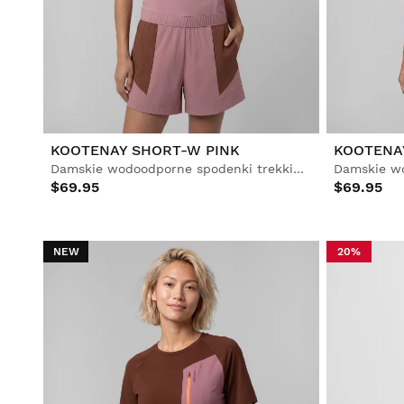
Piłka nożna
Lifestyle
Lifestyle
Piłka nożna
Piłka nożna
Collabs
Collabs
KOOTENAY SHORT-W PINK
KOOTENA
Damskie wodoodporne spodenki trekkingowe z szelkami
$69.95
$69.95
Zobacz wszystkie
Zobacz wszystkie
Zobacz wszystkie
Mężczyzna
Kobieta
Dzieci
NEW
20%