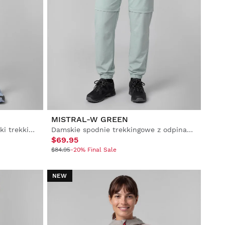
MISTRAL-W GREEN
Damskie wodoodporne spodenki trekkingowe
Damskie spodnie trekkingowe z odpinanymi nogawkami
$69.95
$84.95
-20% Final Sale
NEW