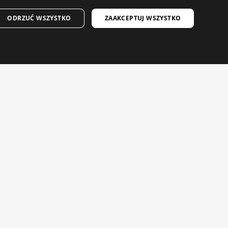
SPANISH
ODRZUĆ WSZYSTKO
ZAAKCEPTUJ WSZYSTKO
WYRÓŻNIONE
ENGLISH
Bestsellery kolarskie dla kobiet
GREEK
Bestsellery kolarskie dla
DANISH
mężczyzn
we
Nowości w męskiej odzieży
we
GERMAN
lifestylowej
Nowości w damskiej odzieży
FINNISH
lifestylowej
Niezbędny sprzęt kolarski
FRENCH
DUTCH
POLISH
KOREAN
NORWEGIAN
Maile warte Twojej uwagi. Zarejestruj się, aby
CZECH
otrzymywać wiadomości i aktualizacje od Siroko.
ITALIAN
Podaj swój adres e-mail