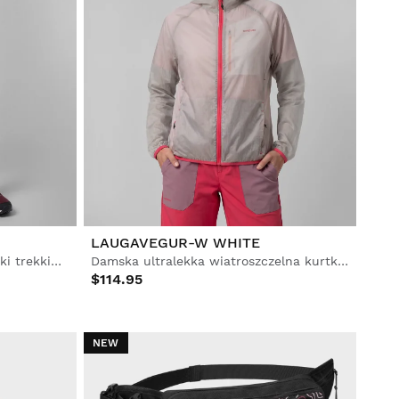
LAUGAVEGUR-W WHITE
Damskie wodoodporne spodenki trekkingowe
Damska ultralekka wiatroszczelna kurtka trekkingowa
$114.95
NEW