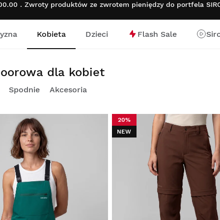
.00 . Zwroty produktów ze zwrotem pieniędzy do portfela SI
yzna
Kobieta
Dzieci
Flash Sale
Sir
nej
tdoorowa dla kobiet
Spodnie
Akcesoria
20%
NEW