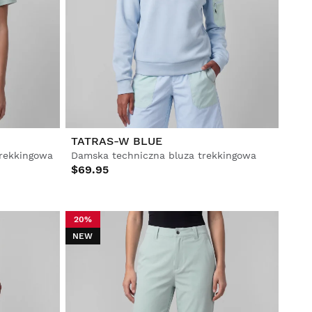
TATRAS-W BLUE
trekkingowa
Damska techniczna bluza trekkingowa
$69.95
20%
NEW