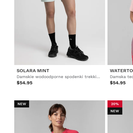
SOLARA MINT
WATERTO
Damskie wodoodporne spodenki trekkingowe
Damska tec
$54.95
$54.95
NEW
20%
NEW