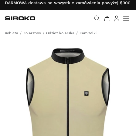
DARMOWA dostawa na wszystkie zamówienia powyżej $300.00 
Siroko.com
Wróć do strony główn
Zaloguj s
Kobieta
Kolarstwo
Odzież kolarska
Kamizelki