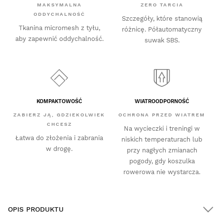
MAKSYMALNA
ZERO TARCIA
ODDYCHALNOŚĆ
Szczegóły, które stanowią
Tkanina micromesh z tyłu,
różnicę. Półautomatyczny
aby zapewnić oddychalność.
suwak SBS.
KOMPAKTOWOŚĆ
WIATROODPORNOŚĆ
ZABIERZ JĄ, GDZIEKOLWIEK
OCHRONA PRZED WIATREM
CHCESZ
Na wycieczki i treningi w
Łatwa do złożenia i zabrania
niskich temperaturach lub
w drogę.
przy nagłych zmianach
pogody, gdy koszulka
rowerowa nie wystarcza.
OPIS PRODUKTU