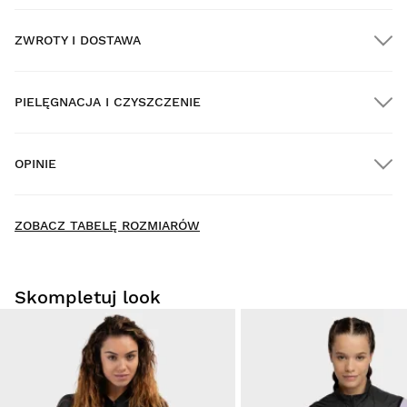
ZWROTY I DOSTAWA
PIELĘGNACJA I CZYSZCZENIE
DARMOWA dostawa na wszystkie zamówienia powyżej
$300.00
OPINIE
Dostawa do domu
New content loaded
- Nie ma opinii dotyczących tego produktu -
ZOBACZ TABELĘ ROZMIARÓW
Napisz pierwszą recenzję tego produktu
Skompletuj look
Przymierz produkty spokojnie i wygodnie w domu. Na
dokonanie zwrotu masz 30 dni od momentu dostarczenia
zamówienia.