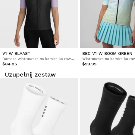
V1-W BLAAST
BBC V1-W BOOM GREEN
Damska wiatroszczelna kamizelka rowerowa
$84.95
$59.95
Uzupełnij zestaw