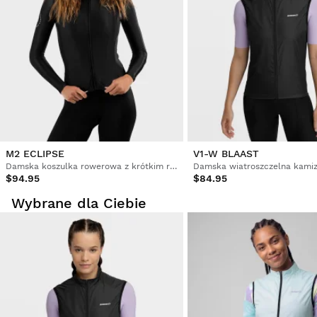
Z poziomu konta użytkownika można łatwo i szybko
zwrócić produkt.
Zwrot pieniędzy na oryginalną metodę płatności
Od
$9.95
M2 ECLIPSE
V1-W BLAAST
Damska koszulka rowerowa z krótkim rękawem
$94.95
$84.95
Wybrane dla Ciebie