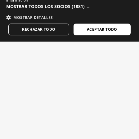
información
GREEK
ANTRENAMENT
MOSTRAR TODOS LOS SOCIOS
(1881) →
ÎMBRĂCĂMINTE PENTRU SCHI ȘI SNOWBOARD
DANISH
MOSTRAR DETALLES
RECOMANDATE
GERMAN
RECHAZAR TODO
ACEPTAR TODO
FINNISH
FRENCH
Returnări
DUTCH
Program de afiliere
POLISH
Urmărirea comenzilor
KOREAN
Programul pentru parteneri B2B
Lucrați cu noi
NORWEGIAN
Întrebări frecvente
CZECH
Podcast
ITALIAN
Persoană de contact
PORTUGUESE
Blog
SWEDISH
Găsește magazinul tău Siroko