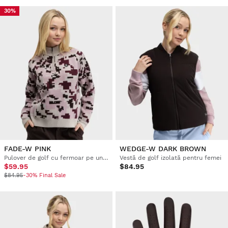
30%
FADE-W PINK
WEDGE-W DARK BROWN
Pulover de golf cu fermoar pe un sfert pentru femei
Vestă de golf izolată pentru femei
$59.95
$84.95
$84.95
-30% Final Sale