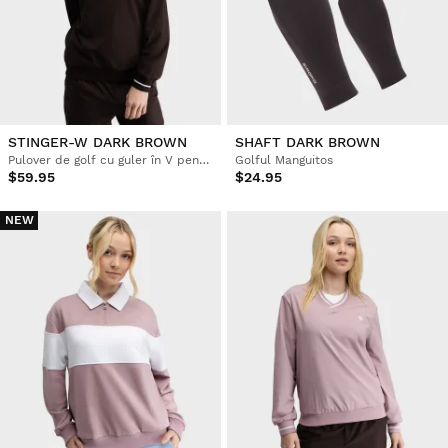
STINGER-W DARK BROWN
SHAFT DARK BROWN
Pulover de golf cu guler în V pentru femei, model windbreaker
Golful Manguitos
$59.95
$24.95
NEW