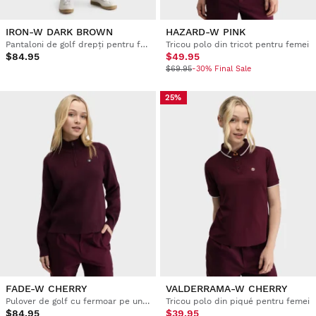
IRON-W DARK BROWN
HAZARD-W PINK
Pantaloni de golf drepți pentru femei
Tricou polo din tricot pentru femei
$84.95
$49.95
$69.95
-30% Final Sale
25%
FADE-W CHERRY
VALDERRAMA-W CHERRY
Pulover de golf cu fermoar pe un sfert pentru femei
Tricou polo din piqué pentru femei
$84.95
$39.95