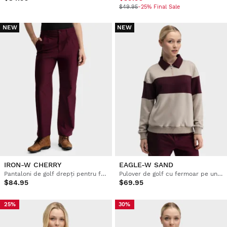
$49.95
-25% Final Sale
NEW
NEW
IRON-W CHERRY
EAGLE-W SAND
Pantaloni de golf drepți pentru femei
Pulover de golf cu fermoar pe un sfert pentru femei
$84.95
$69.95
25%
30%