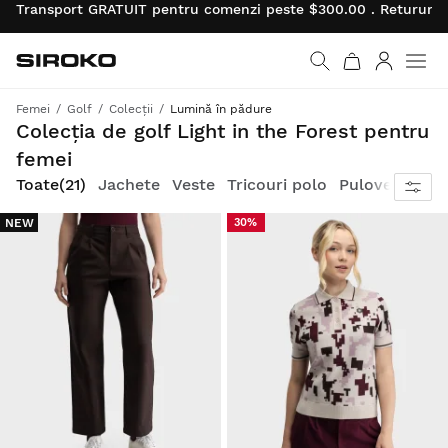
Transport GRATUIT pentru comenzi peste $300.00 . Retururil
Siroko.com
Mergi la pagina princi
Autentifi
Men
Femei
Golf
Colecții
Lumină în pădure
Inspirat de natură, gata pentru joacă în toamnă și iarnă
Colecția de golf Light in the Forest pentru
femei
Toate
(21)
Jachete
Veste
Tricouri polo
Pulovere
Pan
NEW
30%