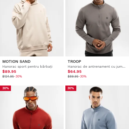
MOTION SAND
TROOP
Hanorac sport pentru bărbați
Hanorac de antrenament cu jumătate de fermoar pentru bărbați
$89.95
$64.95
$124.95
-30%
$89.95
-30%
30%
30%