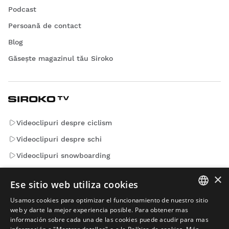
Podcast
Persoană de contact
Blog
Găsește magazinul tău Siroko
Videoclipuri despre ciclism
Videoclipuri despre schi
Videoclipuri snowboarding
Videoclipuri de aventură
×
Ese sitio web utiliza cookies
Usamos cookies para optimizar el funcionamiento de nuestro sitio
E-mailuri care contează. Abonează-te pentru a primi
SPANISH
web y darte la mejor experiencia posible. Para obtener mas
noutăți și actualizări de la Siroko.
información sobre cada una de las cookies puede acudir para mas
ENGLISH