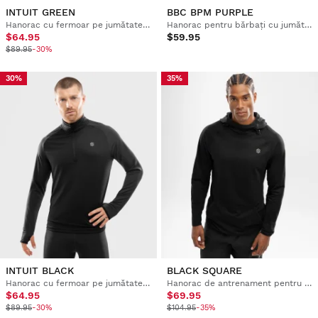
INTUIT GREEN
BBC BPM PURPLE
Hanorac cu fermoar pe jumătate pentru bărbați, pentru alergare
Hanorac pentru bărbați cu jumătate de fermoar Boombastic
$64.95
$59.95
$89.95
-30%
30%
35%
INTUIT BLACK
BLACK SQUARE
Hanorac cu fermoar pe jumătate pentru bărbați, pentru alergare
Hanorac de antrenament pentru bărbați
$64.95
$69.95
$89.95
-30%
$104.95
-35%