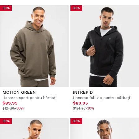
30%
30%
MOTION GREEN
INTREPID
Hanorac sport pentru bărbați
Hanorac full-zip pentru bărbați
$89.95
$89.95
$124.95
-30%
$124.95
-30%
30%
30%