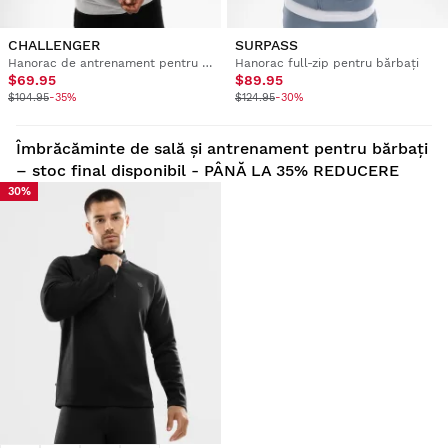
CHALLENGER
SURPASS
Hanorac de antrenament pentru bărbați
Hanorac full-zip pentru bărbați
$69.95
$89.95
$104.95
-35%
$124.95
-30%
Îmbrăcăminte de sală și antrenament pentru bărbați
– stoc final disponibil - PÂNĂ LA 35% REDUCERE
30%