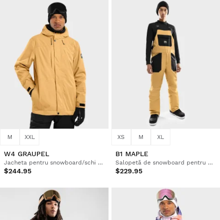
M
XXL
XS
M
XL
W4 GRAUPEL
B1 MAPLE
Jacheta pentru snowboard/schi pentru bărbați
Salopetă de snowboard pentru bărbați
$244.95
$229.95