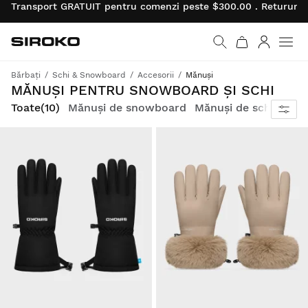
Transport GRATUIT pentru comenzi peste $300.00 . Retururil
Siroko.com
Mergi la pagina princi
Autentifi
Men
Bărbați
Schi & Snowboard
Accesorii
Mănuși
Protecție totală împotriva zăpezii, confort îmbunătățit și modele exclusive care completează colecția de iarnă Siroko.
MĂNUȘI PENTRU SNOWBOARD ȘI SCHI
Toate
(10)
Mănuși de snowboard
Mănuși de schi
Mănu