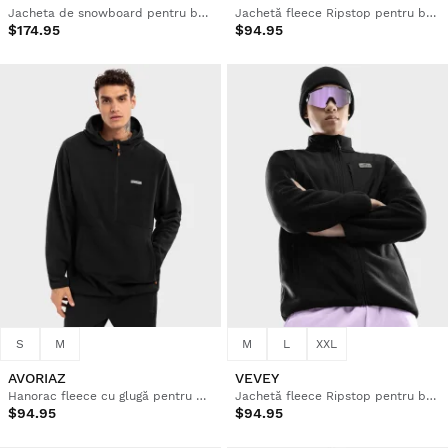
Jacheta de snowboard pentru bărbați
Jachetă fleece Ripstop pentru bărbați
$174.95
$94.95
S
M
M
L
XXL
AVORIAZ
VEVEY
Hanorac fleece cu glugă pentru bărbați
Jachetă fleece Ripstop pentru bărbați
$94.95
$94.95