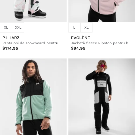
XL
XXL
L
XL
P1 HARZ
EVOLÈNE
Pantaloni de snowboard pentru bărbați
Jachetă fleece Ripstop pentru bărbați
$174.95
$94.95