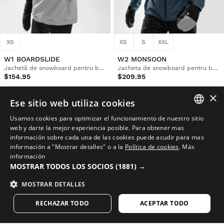
XS
XS
S
XXL
W1 BOARDSLIDE
W2 MONSOON
Jachetă de snowboard pentru bărbați
Jacheta de snowboard pentru bărbați
$154.95
$209.95
×
Ese sitio web utiliza cookies
Usamos cookies para optimizar el funcionamiento de nuestro sitio
SPANISH
web y darte la mejor experiencia posible. Para obtener mas
información sobre cada una de las cookies puede acudir para mas
ENGLISH
información a "Mostrar detalles" o a la
Política de cookies
.
Más
información
GREEK
MOSTRAR TODOS LOS SOCIOS
(1881) →
DANISH
MOSTRAR DETALLES
GERMAN
RECHAZAR TODO
ACEPTAR TODO
FINNISH