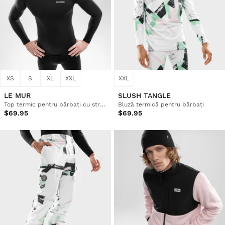
XS
S
XL
XXL
XXL
LE MUR
SLUSH TANGLE
Top termic pentru bărbați cu strat de bază pentru schi
Bluză termică pentru bărbați
$69.95
$69.95