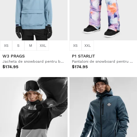
XS
S
M
XXL
XS
XXL
W3 PRAGS
P1 STARLIT
Jacheta de snowboard pentru bărbați
Pantaloni de snowboard pentru bărbați
$174.95
$174.95