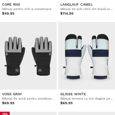
CORE RIGI
LANGLAUF CAMEL
Mănuși pentru schi și snowboard
Mănuși de schi retro din blană artificială
$49.95
$114.95
VOSS GRAY
GLISSE WHITE
Mănuși de iarnă pentru snowboard și schi
Mănuși termice cu trei degete pentru schi
$69.95
$69.95
15%