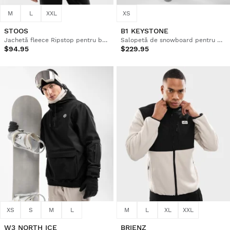
M
L
XXL
XS
STOOS
B1 KEYSTONE
Jachetă fleece Ripstop pentru bărbați
Salopetă de snowboard pentru bărbați
$94.95
$229.95
XS
S
M
L
M
L
XL
XXL
W3 NORTH ICE
BRIENZ