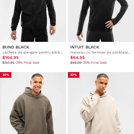
BUND BLACK
INTUIT BLACK
Jacheta de alergare pentru bărbați, rezistentă la vânt
Hanorac cu fermoar pe jumătate pentru bărbați, pentru alergare
$104.95
$64.95
$154.95
-35% Final Sale
$89.95
-30% Final Sale
30%
30%