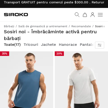
Transport GRATUIT pentru comenzi peste $300.00 . Retururil
Siroko.com
Mergi la pagina princi
Autentifi
Men
Bărbați
Sală de gimnastică și antrenament
Recomandate
Sosiri noi
Dezlănțuie-ți întregul potențial în timpul antrenamentului în aer liber și în sala de gimnastică
Sosiri noi - Îmbrăcăminte activă pentru
bărbați
Toate
(17)
Tricouri
Jachete
Hanorace
Pantaloni
35%
20%