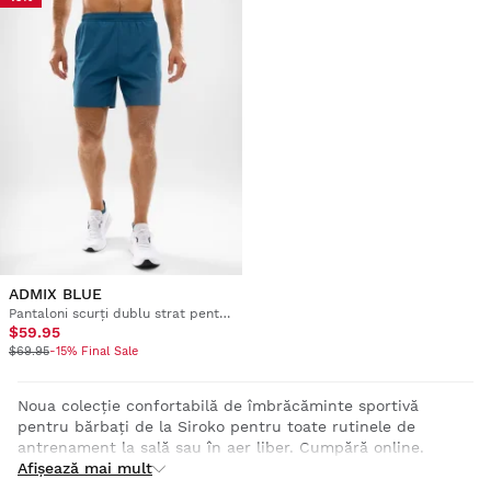
ADMIX BLUE
Pantaloni scurți dublu strat pentru alergare pentru bărbați
$59.95
$69.95
-15% Final Sale
Noua colecție confortabilă de îmbrăcăminte sportivă
pentru bărbați de la Siroko pentru toate rutinele de
antrenament la sală sau în aer liber. Cumpără online.
Livrare rapidă.
Afișează mai mult