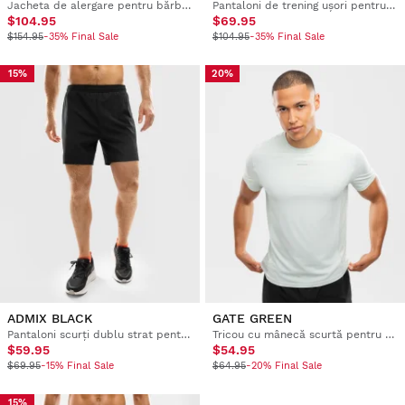
Jacheta de alergare pentru bărbați, rezistentă la vânt
Pantaloni de trening ușori pentru bărbați
$104.95
$69.95
$154.95
-35% Final Sale
$104.95
-35% Final Sale
15%
20%
ADMIX BLACK
GATE GREEN
Pantaloni scurți dublu strat pentru alergare pentru bărbați
Tricou cu mânecă scurtă pentru alergare, pentru bărbați
$59.95
$54.95
$69.95
-15% Final Sale
$64.95
-20% Final Sale
15%