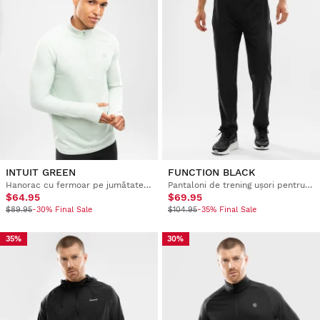
INTUIT GREEN
FUNCTION BLACK
Hanorac cu fermoar pe jumătate pentru bărbați, pentru alergare
Pantaloni de trening ușori pentru bărbați
$64.95
$69.95
$89.95
-30% Final Sale
$104.95
-35% Final Sale
35%
30%