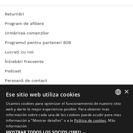
Returnări
Program de afiliere
Urmărirea comenzilor
Programul pentru parteneri B2B
Lucrați cu noi
Întrebări frecvente
Podcast
Persoană de contact
×
Blog
Ese sitio web utiliza cookies
Găsește magazinul tău Siroko
Usamos cookies para optimizar el funcionamiento de nuestro sitio
SPANISH
web y darte la mejor experiencia posible. Para obtener mas
información sobre cada una de las cookies puede acudir para mas
ENGLISH
información a "Mostrar detalles" o a la
Política de cookies
.
Más
información
GREEK
MOSTRAR TODOS LOS SOCIOS
(1881) →