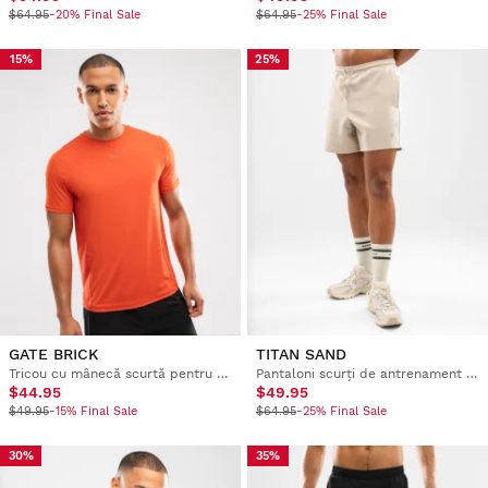
$64.95
-20% Final Sale
$64.95
-25% Final Sale
15%
25%
GATE BRICK
TITAN SAND
Tricou cu mânecă scurtă pentru alergare, pentru bărbați
Pantaloni scurți de antrenament din bumbac pentru bărbați
$44.95
$49.95
$49.95
-15% Final Sale
$64.95
-25% Final Sale
30%
35%