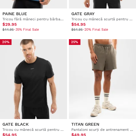
PAINE BLUE
GATE GRAY
Tricou fără mâneci pentru bărbați, pentru alergare
Tricou cu mânecă scurtă pentru alergare, pentru bărbați
$29.95
$54.95
$44.95
-35% Final Sale
$64.95
-20% Final Sale
20%
25%
GATE BLACK
TITAN GREEN
Tricou cu mânecă scurtă pentru alergare, pentru bărbați
Pantaloni scurți de antrenament din bumbac pentru bărbați
$54.95
$49.95