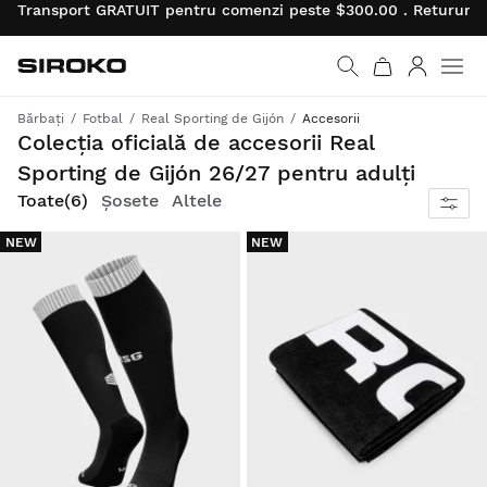
Transport GRATUIT pentru comenzi peste $300.00 . Retururil
Siroko.com
Mergi la pagina princi
Autentifi
Men
Bărbați
Fotbal
Real Sporting de Gijón
Accesorii
Sărbătorește-ți spiritul de echipă pe teren și în afara lui
Colecția oficială de accesorii Real
Sporting de Gijón 26/27 pentru adulți
Toate
(6)
Șosete
Altele
NEW
NEW