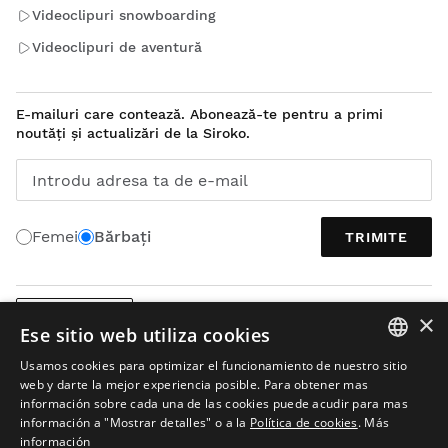
Videoclipuri snowboarding
Videoclipuri de aventură
E-mailuri care contează. Abonează-te pentru a primi
noutăți și actualizări de la Siroko.
Introdu adresa ta de e-mail
Femei
Bărbați
TRIMITE
×
ROMÂNĂ
Ese sitio web utiliza cookies
Usamos cookies para optimizar el funcionamiento de nuestro sitio
SPANISH
web y darte la mejor experiencia posible. Para obtener mas
información sobre cada una de las cookies puede acudir para mas
ENGLISH
información a "Mostrar detalles" o a la
Política de cookies
.
Más
información
GREEK