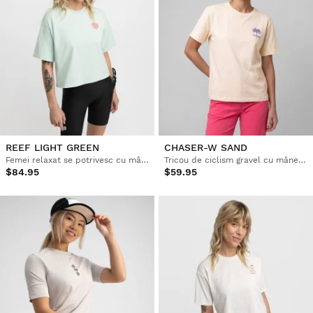
REEF LIGHT GREEN
CHASER-W SAND
Femei relaxat se potrivesc cu mânecă scurtă bikepacking T-shirt
Tricou de ciclism gravel cu mânecă scurtă din bumbac pentru femei
$84.95
$59.95