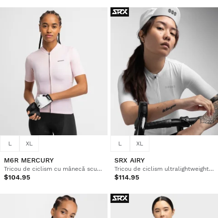
L
XL
L
XL
M6R MERCURY
SRX AIRY
Tricou de ciclism cu mânecă scurtă pentru femei din țesături reciclate
Tricou de ciclism ultralightweight pentru femei
$104.95
$114.95