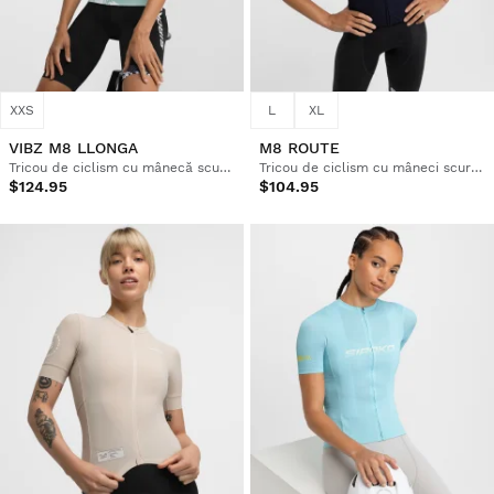
XXS
L
XL
VIBZ M8 LLONGA
M8 ROUTE
Tricou de ciclism cu mânecă scurtă Vuelta a Ibiza MTB x Siroko pentru femei
Tricou de ciclism cu mâneci scurte din plasă pentru femei
$124.95
$104.95