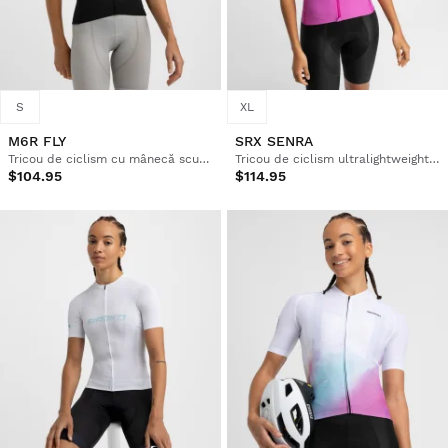
S
XL
M6R FLY
SRX SENRA
Tricou de ciclism cu mânecă scurtă pentru femei din țesături reciclate
Tricou de ciclism ultralightweight pentru femei
$104.95
$114.95