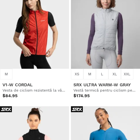
M
XS
M
L
XL
XXL
V1-W CORDAL
SRX ULTRA WARM-W GRAY
Vesta de ciclism rezistentă la vânt pentru femei
Vestă termică pentru ciclism pentru femei
$84.95
$174.95