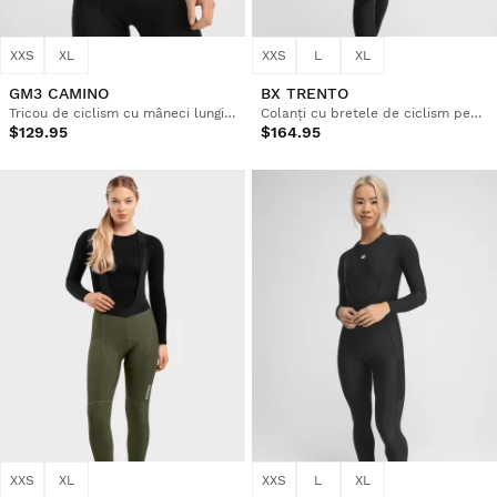
XXS
XL
XXS
L
XL
GM3 CAMINO
BX TRENTO
Tricou de ciclism cu mâneci lungi pentru femei
Colanți cu bretele de ciclism pentru femei
$129.95
$164.95
XXS
XL
XXS
L
XL