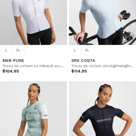
L
XL
L
XL
M6R PURE
SRX COSTA
Tricou de ciclism cu mânecă scurtă pentru femei din țesături reciclate
Tricou de ciclism ultralightweight pentru femei
$104.95
$114.95