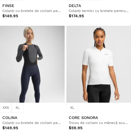
FINSE
DELTA
Colanți cu bretele de ciclism pentru femei
Colanți termici cu bretele pentru ciclism pe pietriș pentru femei
$149.95
$174.95
XXS
XL
XL
COLINA
CORE SONORA
Colanți cu bretele de ciclism pentru femei
Tricou de ciclism cu mânecă scurtă pentru femei
$149.95
$59.95