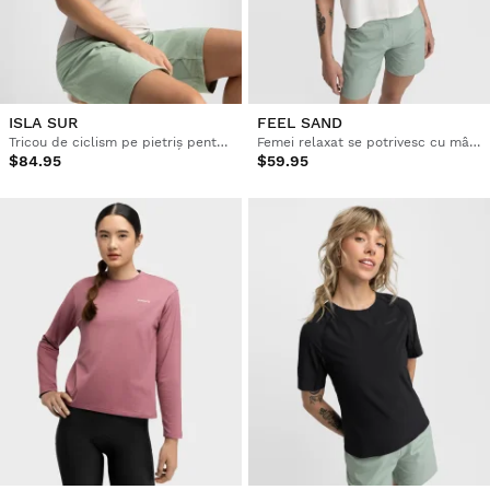
ISLA SUR
FEEL SAND
Tricou de ciclism pe pietriș pentru femei
Femei relaxat se potrivesc cu mânecă scurtă bikepacking T-shirt
$84.95
$59.95