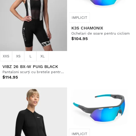
IMPLICIT
K3S CHAMONIX
Ochelari de soare pentru ciclism
$104.95
XXS
XS
L
XL
VIBZ 26 BX-W PUIG BLACK
Pantaloni scurți cu bretele pentru ciclism Vuelta a Ibiza MTB x Siroko pentru femei
$114.95
IMPLICIT