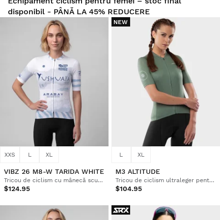
Echipament ciclism pentru femei – stoc final
disponibil - PÂNĂ LA 45% REDUCERE
NEW
XXS
L
XL
L
XL
VIBZ 26 M8-W TARIDA WHITE
M3 ALTITUDE
Tricou de ciclism cu mânecă scurtă Vuelta a Ibiza MTB x Siroko pentru femei
Tricou de ciclism ultraleger pentru femei
$124.95
$104.95