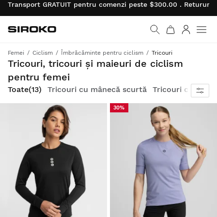
Transport GRATUIT pentru comenzi peste $300.00 . Retururile 
Siroko.com
Mergi la pagina princi
Autentifi
Men
Femei
Ciclism
Îmbrăcăminte pentru ciclism
Tricouri
Piese versatile și confortabile pentru ciclism sau utilizare zilnică
Tricouri, tricouri și maieuri de ciclism
pentru femei
Toate
(13)
Tricouri cu mânecă scurtă
Tricouri cu mâne
30%