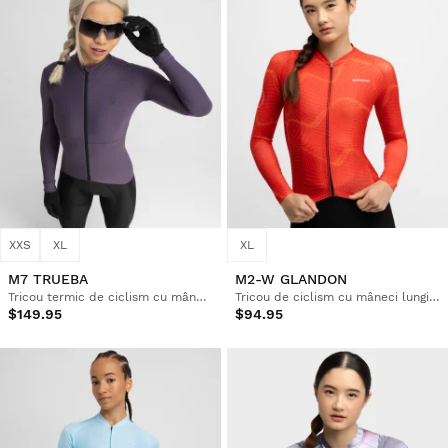
XXS
XL
XL
M7 TRUEBA
M2-W GLANDON
Tricou termic de ciclism cu mânecă lungă pentru femei
Tricou de ciclism cu mâneci lungi pentru femei
$149.95
$94.95