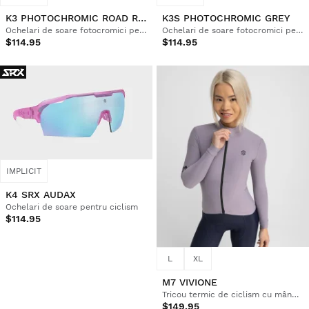
K3 PHOTOCHROMIC ROAD RACE
K3S PHOTOCHROMIC GREY
Ochelari de soare fotocromici pentru ciclism
Ochelari de soare fotocromici pentru ciclism
$114.95
$114.95
IMPLICIT
K4 SRX AUDAX
Ochelari de soare pentru ciclism
$114.95
L
XL
M7 VIVIONE
Tricou termic de ciclism cu mânecă lungă pentru femei
$149.95