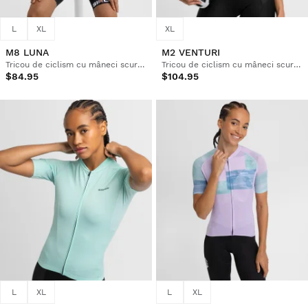
L
XL
XL
M8 LUNA
M2 VENTURI
Tricou de ciclism cu mâneci scurte din plasă pentru femei
Tricou de ciclism cu mâneci scurte pentru femei
$84.95
$104.95
L
XL
L
XL