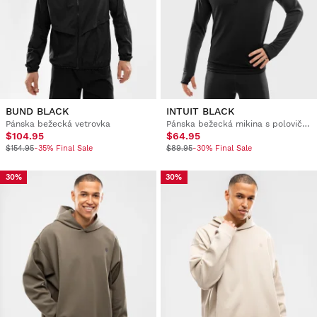
BUND BLACK
INTUIT BLACK
Pánska bežecká vetrovka
Pánska bežecká mikina s polovičným zipsom
$104.95
$64.95
$154.95
-35% Final Sale
$89.95
-30% Final Sale
30%
30%