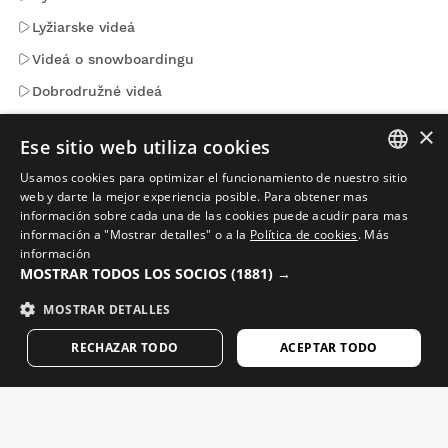
Lyžiarske videá
Videá o snowboardingu
Dobrodružné videá
×
Ese sitio web utiliza cookies
E-maily, na ktorých záleží. Zaregistrujte sa a dostávajte
novinky a aktualizácie od Siroko.
Usamos cookies para optimizar el funcionamiento de nuestro sitio
SPANISH
web y darte la mejor experiencia posible. Para obtener mas
información sobre cada una de las cookies puede acudir para mas
Zadajte svoju e-mailovú adresu
ENGLISH
información a "Mostrar detalles" o a la
Política de cookies
.
Más
información
GREEK
MOSTRAR TODOS LOS SOCIOS
(1881) →
Žena
Muž
ODOSLAŤ
DANISH
MOSTRAR DETALLES
GERMAN
RECHAZAR TODO
ACEPTAR TODO
FINNISH
SLOVENČINA
FRENCH
DUTCH