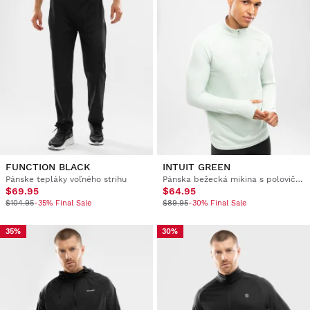
FUNCTION BLACK
INTUIT GREEN
Pánske tepláky voľného strihu
Pánska bežecká mikina s polovičným zipsom
$69.95
$64.95
$104.95
-35% Final Sale
$89.95
-30% Final Sale
35%
30%