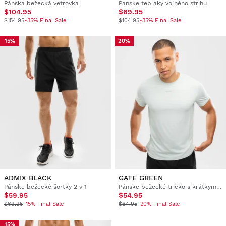
Pánska bežecká vetrovka
Pánske tepláky voľného strihu
$104.95
$69.95
$154.95
-35% Final Sale
$104.95
-35% Final Sale
15%
20%
ADMIX BLACK
GATE GREEN
Pánske bežecké šortky 2 v 1
Pánske bežecké tričko s krátkym rukávom
$59.95
$54.95
$69.95
-15% Final Sale
$64.95
-20% Final Sale
15%