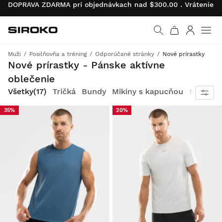
DOPRAVA ZDARMA pri objednávkach nad $300.00 . Vrátenie pr
Siroko.com
Prejsť na domovskú s
Prihlásiť 
Muži
Posilňovňa a tréning
Odporúčané stránky
Nové prírastky
Využite svoj plný potenciál počas tréningu vonku a v posilňovni
Nové prírastky - Pánske aktívne
oblečenie
Všetky
(17)
Tričká
Bundy
Mikiny s kapucňou
Nohavic
35%
20%