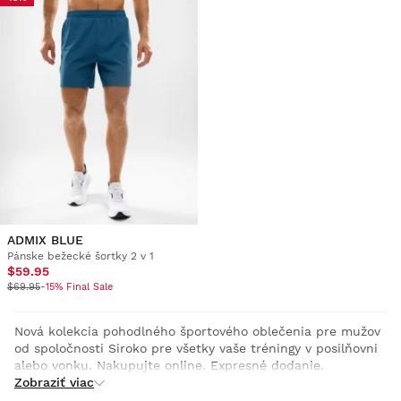
ADMIX BLUE
Pánske bežecké šortky 2 v 1
$59.95
$69.95
-15% Final Sale
Nová kolekcia pohodlného športového oblečenia pre mužov
od spoločnosti Siroko pre všetky vaše tréningy v posilňovni
alebo vonku. Nakupujte online. Expresné dodanie.
Zobraziť viac