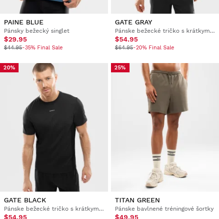
PAINE BLUE
GATE GRAY
Pánsky bežecký singlet
Pánske bežecké tričko s krátkym rukávom
$29.95
$54.95
$44.95
-35% Final Sale
$64.95
-20% Final Sale
20%
25%
GATE BLACK
TITAN GREEN
Pánske bežecké tričko s krátkym rukávom
Pánske bavlnené tréningové šortky
$54.95
$49.95