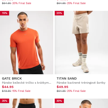
$64.95
-20% Final Sale
$64.95
-25% Final Sale
15%
25%
GATE BRICK
TITAN SAND
Pánske bežecké tričko s krátkym rukávom
Pánske bavlnené tréningové šortky
$44.95
$49.95
$49.95
-15% Final Sale
$64.95
-25% Final Sale
35%
30%