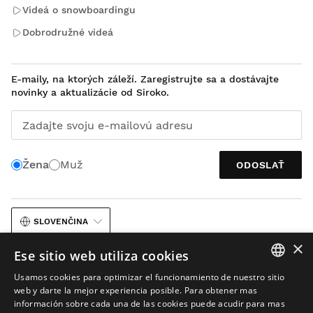
Videá o snowboardingu
Dobrodružné videá
E-maily, na ktorých záleží. Zaregistrujte sa a dostávajte
novinky a aktualizácie od Siroko.
Zadajte svoju e-mailovú adresu
Žena
Muž
ODOSLAŤ
SLOVENČINA
×
Ese sitio web utiliza cookies
Usamos cookies para optimizar el funcionamiento de nuestro sitio
SPANISH
web y darte la mejor experiencia posible. Para obtener mas
información sobre cada una de las cookies puede acudir para mas
ENGLISH