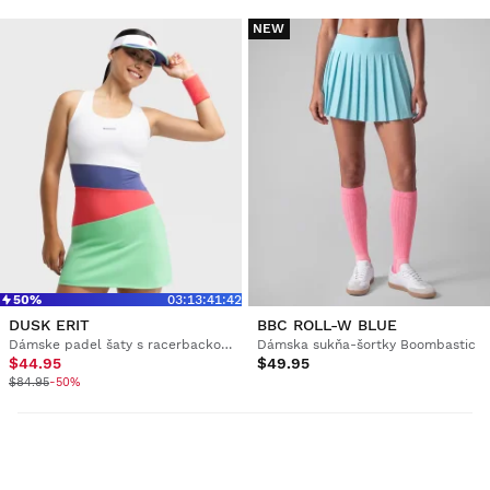
NEW
50%
03
:
13
:
41
:
42
DUSK ERIT
BBC ROLL-W BLUE
Dámske padel šaty s racerbackom
Dámska sukňa-šortky Boombastic
$44.95
$49.95
$84.95
-50%