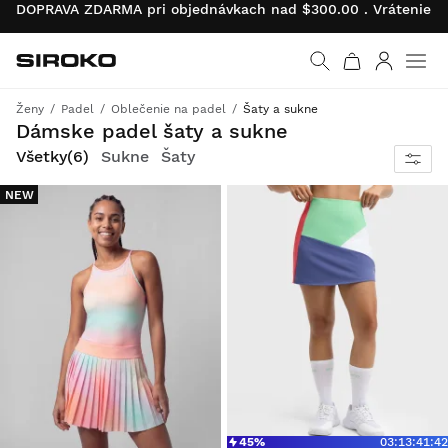
DOPRAVA ZDARMA pri objednávkach nad $300.00 . Vrátenie pr
Siroko.com
Prejsť na domovskú s
Prihlásiť 
Ženy
Padel
Oblečenie na padel
Šaty a sukne
Štýl, pohodlie a neobmedzený pohyb
Dámske padel šaty a sukne
Všetky
(6)
Sukne
Šaty
NEW
45%
03
:
13
:
41
:
42