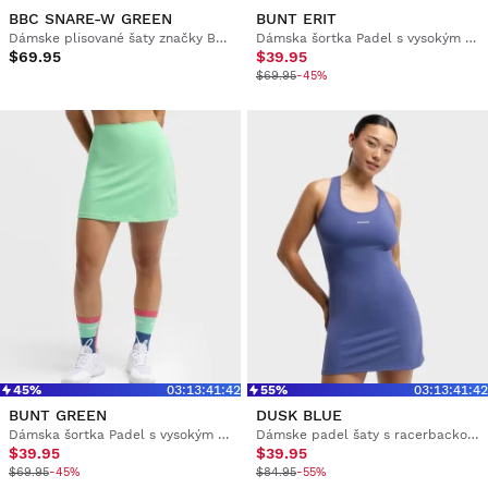
BBC SNARE-W GREEN
BUNT ERIT
Dámske plisované šaty značky Boombastic
Dámska šortka Padel s vysokým strihom
$69.95
$39.95
$69.95
-45%
45%
03
:
13
:
41
:
42
55%
03
:
13
:
41
:
42
BUNT GREEN
DUSK BLUE
Dámska šortka Padel s vysokým strihom
Dámske padel šaty s racerbackom
$39.95
$39.95
$69.95
-45%
$84.95
-55%