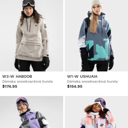
W3-W HABOOB
W1-W USHUAIA
Dámska snowboardová bunda
Dámska snowboardová bunda
$174.95
$154.95