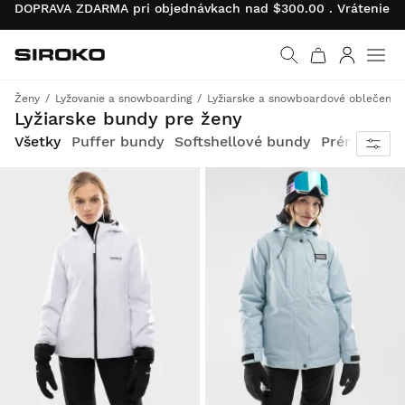
DOPRAVA ZDARMA pri objednávkach nad $300.00 . Vrátenie pr
Siroko.com
Prejsť na domovskú s
Prihlásiť 
Ženy
Lyžovanie a snowboarding
Lyžiarske a snowboardové oblečenie
Exkluzívny dizajn Siroko v kombinácii s maximálnym komfortom a úplnou ochranou pre vaše výlety na snehu.
Lyžiarske bundy pre ženy
Všetky
Puffer bundy
Softshellové bundy
Prémiové b