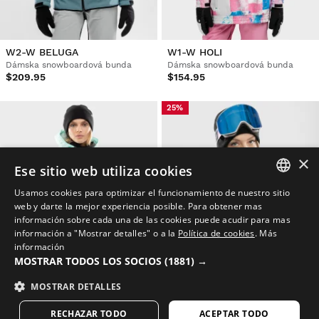
W2-W BELUGA
W1-W HOLI
Dámska snowboardová bunda
Dámska snowboardová bunda
$209.95
$154.95
25%
×
Ese sitio web utiliza cookies
Usamos cookies para optimizar el funcionamiento de nuestro sitio
SPANISH
web y darte la mejor experiencia posible. Para obtener mas
información sobre cada una de las cookies puede acudir para mas
ENGLISH
información a "Mostrar detalles" o a la
Política de cookies
.
Más
información
GREEK
MOSTRAR TODOS LOS SOCIOS
(1881) →
DANISH
MOSTRAR DETALLES
GERMAN
W1-W ICEBERG
W2-W GELID
RECHAZAR TODO
ACEPTAR TODO
Dámska snowboardová bunda
Dámska snowboardová bunda