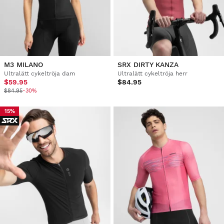
M3 MILANO
SRX DIRTY KANZA
Ultralätt cykeltröja dam
Ultralätt cykeltröja herr
$59.95
$84.95
$84.95
-30%
15%