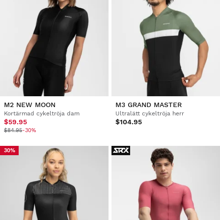
M2 NEW MOON
M3 GRAND MASTER
Kortärmad cykeltröja dam
Ultralätt cykeltröja herr
$59.95
$104.95
$84.95
-30%
30%