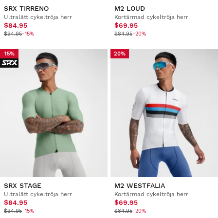
SRX TIRRENO
M2 LOUD
Ultralätt cykeltröja herr
Kortärmad cykeltröja herr
$84.95
$69.95
$94.95
-15%
$84.95
-20%
15%
20%
SRX STAGE
M2 WESTFALIA
Ultralätt cykeltröja herr
Kortärmad cykeltröja herr
$84.95
$69.95
$94.95
-15%
$84.95
-20%