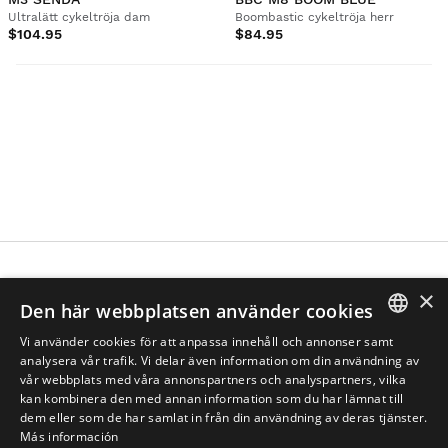
M3 SENDA
BBC M8 BOOM BLUE
Ultralätt cykeltröja dam
Boombastic cykeltröja herr
×
$104.95
$84.95
Den här webbplatsen använder cookies
Vi använder cookies för att anpassa innehåll och annonser samt
SPANISH
analysera vår trafik. Vi delar även information om din användning av
vår webbplats med våra annonspartners och analyspartners, vilka
ENGLISH
kan kombinera den med annan information som du har lämnat till
dem eller som de har samlat in från din användning av deras tjänster.
GREEK
Más información