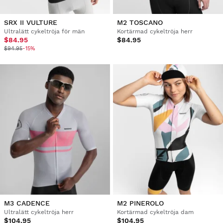
SRX II VULTURE
M2 TOSCANO
Ultralätt cykeltröja för män
Kortärmad cykeltröja herr
$84.95
$84.95
$94.95
-15%
M3 CADENCE
M2 PINEROLO
Ultralätt cykeltröja herr
Kortärmad cykeltröja dam
$104.95
$104.95