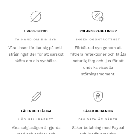
UV400-SKYDD
POLARISERADE LINSER
TA HAND OM DIN SYN
INGEN ÖGONTRÖTTHET
Våra linser förlitar sig på anti-
Förbättrad syn genom att
strålningsfilter för att särskilt
filtrera reflektioner och tillåta
sköta om din synhälsa.
naturlig färg och ljus för att
undvika visuella
störningsmoment.
LÄTTA OCH TÅLIGA
SÄKER BETALNING
HÖG HÅLLBARHET
DIN DATA ÄR SÄKER
Våra solglasögon är gjorda
Säker betalning med Paypal