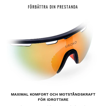
FÖRBÄTTRA DIN PRESTANDA
Prova våra produkter bekvämt hemma. Du har 30 dagar
från leveransdatumet på dig att skicka tillbaka en retur.
Från ditt användarkonto kan du enkelt och snabbt lämna
tillbaka en produkt från din beställning.
Gör din återbetalning till den ursprungliga
Från
$9.95
betalningsmetoden
MAXIMAL KOMFORT OCH MOTSTÅNDSKRAFT
FÖR IDROTTARE