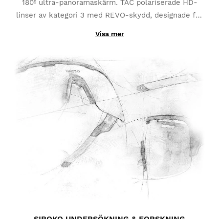
180º ultra-panoramaskärm. TAC polariserade HD-
linser av kategori 3 med REVO-skydd, designade för
att anpassa sig till alla extrema ljusförhållanden. Full
Visa mer
flexibilitet för att passa din aktivitet perfekt.
SIROKO UNDERSÖKNING & FORSKNING