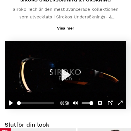
Siroko Tech är den mest avancerade kollektionen
som utvecklats i Sirokos Undersöknings- &
Forskningslaboratorium. Vårt ventilationssystem -
Visa mer
DrySky- har designats för att undvika dimma och
hålla fukten borta från linserna; även under de mest
extrema förhållanden.
Play
00:58
Play
Mute
Settings
PIP
Enter
fullscr
Slutför din look