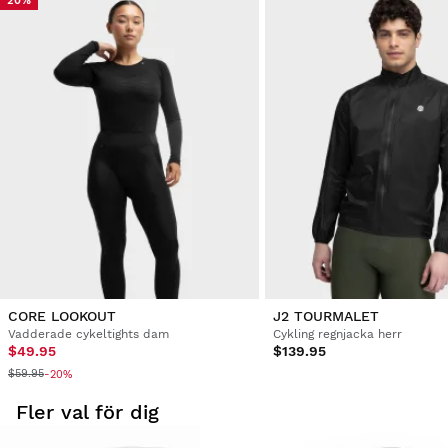
20%
CORE LOOKOUT
J2 TOURMALET
Vadderade cykeltights dam
Cykling regnjacka herr
$49.95
$139.95
$59.95
-20%
Fler val för dig