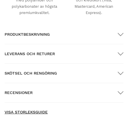
med polyamider och
och kreditkort (Visa,
polykarbonater av högsta
Mastercard, American
premiumkvalitet.
Express).
PRODUKTBESKRIVNING
LEVERANS OCH RETURER
SKÖTSEL OCH RENGÖRING
GRATIS frakt på beställningar över $300.00
RECENSIONER
Hemleverans
GRATIS
över $300.00
New content loaded
- Inga recensioner har samlats in om denna produkt ännu -
VISA STORLEKSGUIDE
Var först med att lämna en recension