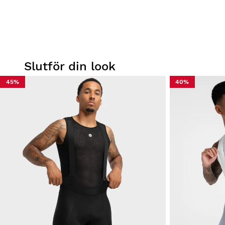
Slutför din look
45%
40%