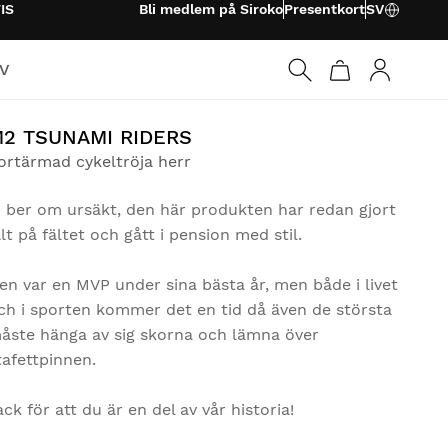
IS
Bli medlem på Siroko
Presentkort
SV
TV
Logga in
2 TSUNAMI RIDERS
ortärmad cykeltröja herr
i ber om ursäkt, den här produkten har redan gjort
llt på fältet och gått i pension med stil.
en var en MVP under sina bästa år, men både i livet
ch i sporten kommer det en tid då även de största
åste hänga av sig skorna och lämna över
tafettpinnen.
ack för att du är en del av vår historia!