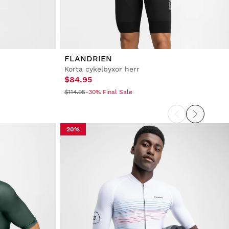
FLANDRIEN
Korta cykelbyxor herr
$84.95
$114.95
-30% Final Sale
20%