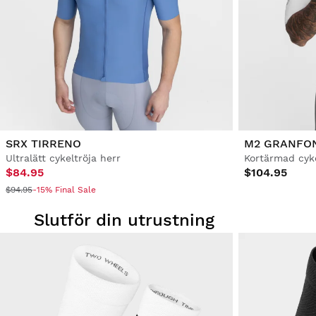
SRX TIRRENO
M2 GRANFO
Ultralätt cykeltröja herr
Kortärmad cyke
$84.95
$104.95
$94.95
-15% Final Sale
Slutför din utrustning