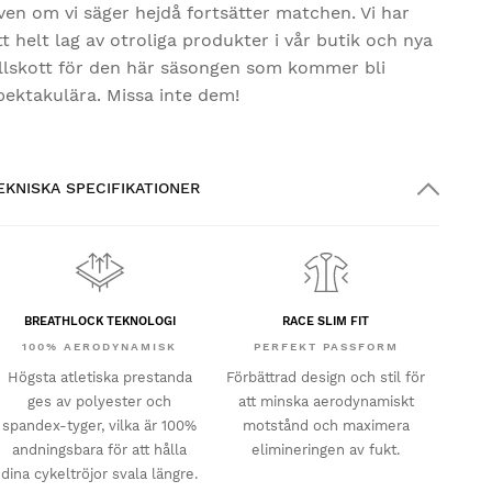
ven om vi säger hejdå fortsätter matchen. Vi har
tt helt lag av otroliga produkter i vår butik och nya
illskott för den här säsongen som kommer bli
pektakulära. Missa inte dem!
EKNISKA SPECIFIKATIONER
BREATHLOCK TEKNOLOGI
RACE SLIM FIT
100% AERODYNAMISK
PERFEKT PASSFORM
Högsta atletiska prestanda
Förbättrad design och stil för
ges av polyester och
att minska aerodynamiskt
spandex-tyger, vilka är 100%
motstånd och maximera
andningsbara för att hålla
elimineringen av fukt.
dina cykeltröjor svala längre.