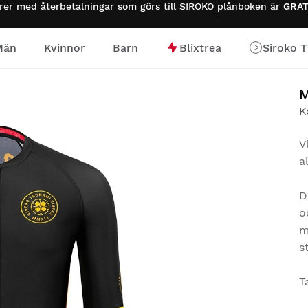
urer med återbetalningar som görs till SIROKO plånboken är
GRAT
Män
Kvinnor
Barn
Blixtrea
Siroko 
M
K
V
a
D
o
m
s
T