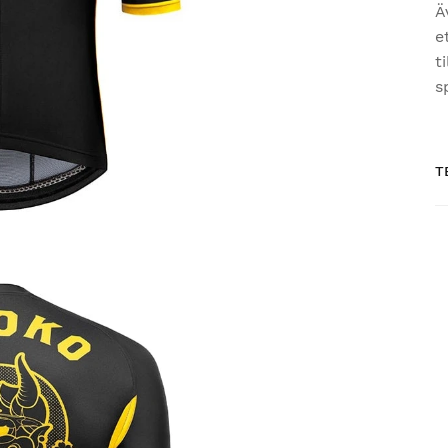
Ä
e
t
s
T