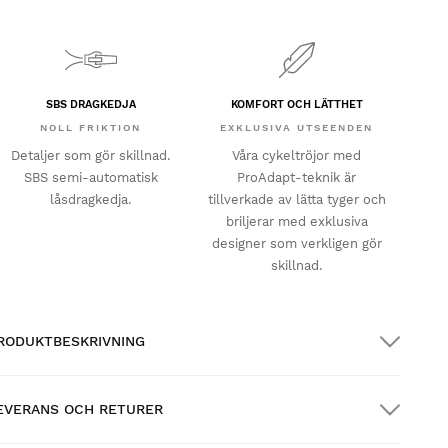
SBS DRAGKEDJA
KOMFORT OCH LÄTTHET
NOLL FRIKTION
EXKLUSIVA UTSEENDEN
Detaljer som gör skillnad.
Våra cykeltröjor med
SBS semi-automatisk
ProAdapt-teknik är
låsdragkedja.
tillverkade av lätta tyger och
briljerar med exklusiva
designer som verkligen gör
skillnad.
RODUKTBESKRIVNING
EVERANS OCH RETURER