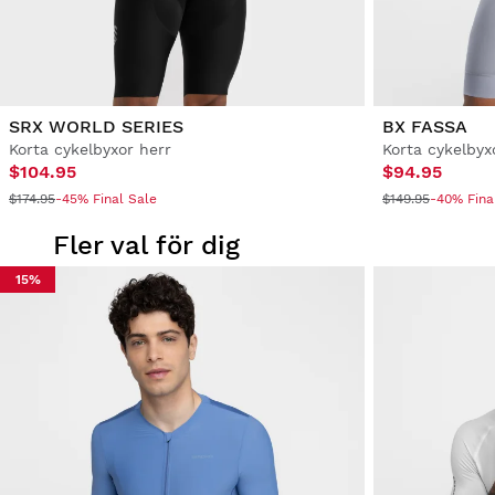
SRX WORLD SERIES
BX FASSA
Korta cykelbyxor herr
Korta cykelbyx
$104.95
$94.95
$174.95
-45% Final Sale
$149.95
-40% Fina
Fler val för dig
15%