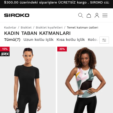
$300.00 üzerindeki siparişlere ÜCRETSİZ kargo . SIROKO cüzda
Siroko.com
Ana sayfaya git
Giriş
Kadınlar
Bisiklet
Bisiklet kıyafetleri
Temel katman üstleri
Ter ve nemden uzak durun. Her tür bisikletçi için uygun teknik taban katmanları.
KADIN TABAN KATMANLARI
Tümü
(7)
Uzun kollu içlik
Kısa kollu içlik
Kolsuz içlik
15%
35%