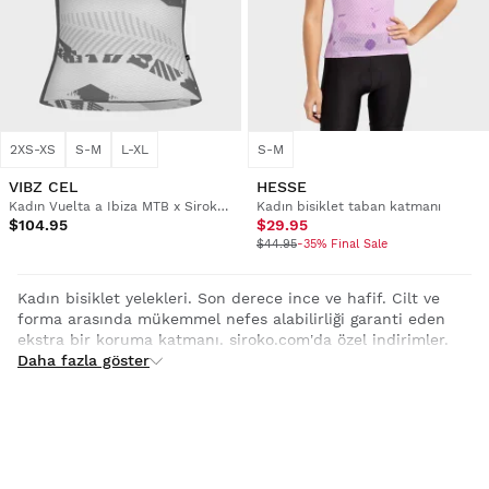
2XS-XS
S-M
L-XL
S-M
VIBZ CEL
HESSE
Kadın Vuelta a Ibiza MTB x Siroko bisiklet taban katmanı üst
Kadın bisiklet taban katmanı
$104.95
$29.95
$44.95
-35% Final Sale
Kadın bisiklet yelekleri. Son derece ince ve hafif. Cilt ve
forma arasında mükemmel nefes alabilirliği garanti eden
ekstra bir koruma katmanı. siroko.com'da özel indirimler.
Daha fazla göster
Kadın Bisiklet Atletleri: Her
Sürüşte Konfor ve Performans
Her sürüşte optimum performans ve rakipsiz konfor
sunmak için tasarlanan kadın bisiklet atletleri seçkimize