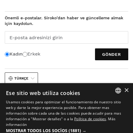
Önemli e-postalar. Siroko'dan haber ve güncelleme almak
için kaydolun.
E-posta adresinizi girin
Kadın
Erkek
GÖNDER
TÜRKÇE
×
Ese sitio web utiliza cookies
Usamos cookies para optimizar el funcionamiento de nuestro sitio
SPANISH
web y darte la mejor experiencia posible. Para obtener mas
información sobre cada una de las cookies puede acudir para mas
ENGLISH
información a "Mostrar detalles" o a la
Política de cookies
.
Más
Yasal Uyarı
Çerezler
Şartlar ve koşullar
Görüntülerde Yapay Zeka
información
GREEK
Site Haritası
MOSTRAR TODOS LOS SOCIOS
(1881) →