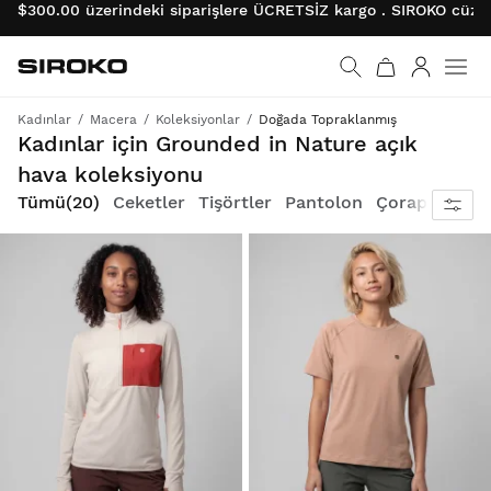
$300.00 üzerindeki siparişlere ÜCRETSİZ kargo . SIROKO cüzda
Siroko.com
Ana sayfaya git
Giriş
Kadınlar
Macera
Koleksiyonlar
Doğada Topraklanmış
Soğuk, rüzgar ve yağmura karşı hava koşullarına hazır koruma ve konfor içinde dış mekanı keşfedin
Kadınlar için Grounded in Nature açık
hava koleksiyonu
Tümü
(20)
Ceketler
Tişörtler
Pantolon
Çoraplar
Kas