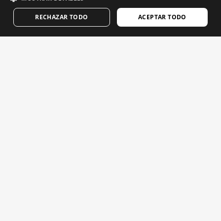
GERMAN
RECHAZAR TODO
ACEPTAR TODO
FINNISH
Geri dönüşler
FRENCH
Ortaklık Programı
DUTCH
Sipariş takibi
POLISH
B2B İş Ortağı Programı
Bizimle çalışın
KOREAN
SSS
NORWEGIAN
Podcast
CZECH
İletişim
ITALIAN
Blog
PORTUGUESE
Siroko mağazanızı bulun
SWEDISH
CHINESE (SIMPLIFIED)
JAPANESE