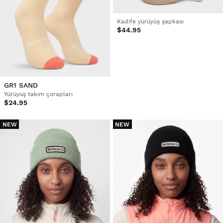
Kadife yürüyüş şapkası
$44.95
GR1 SAND
Yürüyüş takım çorapları
$24.95
NEW
NEW