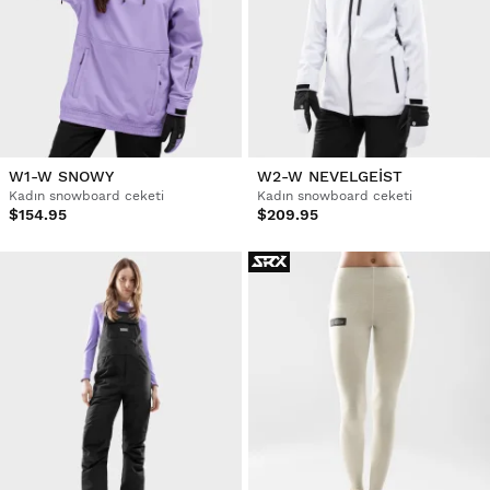
W1-W SNOWY
W2-W NEVELGEIST
Kadın snowboard ceketi
Kadın snowboard ceketi
$154.95
$209.95