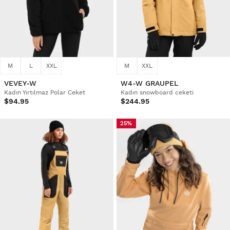
M
L
XXL
M
XXL
VEVEY-W
W4-W GRAUPEL
Kadın Yırtılmaz Polar Ceket
Kadın snowboard ceketi
$94.95
$244.95
25%