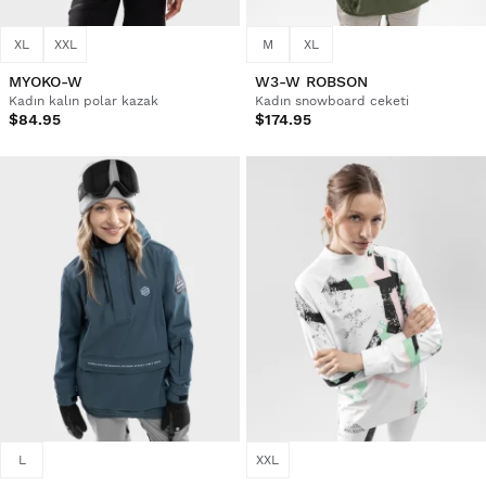
XL
XXL
M
XL
MYOKO-W
W3-W ROBSON
Kadın kalın polar kazak
Kadın snowboard ceketi
$84.95
$174.95
L
XXL