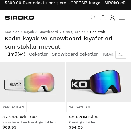
$300.00 üzerindeki siparişlere ÜCRETSİZ kargo . SIROKO cüzda
Siroko.com
Ana sayfaya git
Giriş
Kadınlar
Kayak & Snowboard
Öne Çıkanlar
Son stok
Sınırlı stok kaldı, bitmeden sizinkini alın
Kadın kayak ve snowboard kıyafetleri -
son stoklar mevcut
Tümü
(41)
Ceketler
Snowboard ceketleri
Kayak ceketl
VARSAYILAN
VARSAYILAN
G-CORE WILLOW
GX FRONTSIDE
Snowboard ve kayak gözlükleri
Kayak gözlükleri
$69.95
$94.95