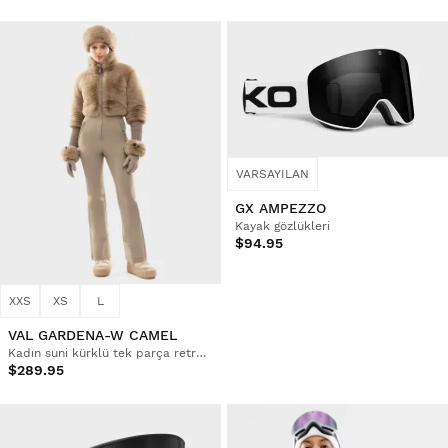
VARSAYILAN
GX AMPEZZO
Kayak gözlükleri
$94.95
XXS
XS
L
VAL GARDENA-W CAMEL
Kadın suni kürklü tek parça retro kayak kıyafeti
$289.95