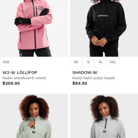
XXS
XS
S
XL
XXL
W2-W LOLLIPOP
SHADOW-W
Kadın snowboard ceketi
Kadın kalın polar kazak
$209.95
$84.95