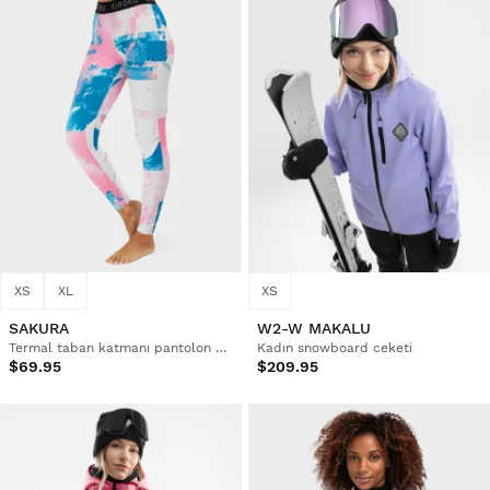
XS
XL
XS
SAKURA
W2-W MAKALU
Termal taban katmanı pantolon kadın
Kadın snowboard ceketi
$69.95
$209.95