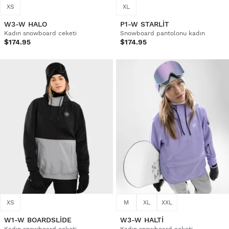
XS
XL
W3-W HALO
P1-W STARLIT
Kadın snowboard ceketi
Snowboard pantolonu kadın
$174.95
$174.95
XS
M
XL
XXL
W1-W BOARDSLIDE
W3-W HALTI
Kadın snowboard ceketi
Kadın snowboard ceketi