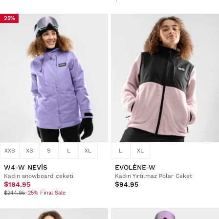
25%
XXS
XS
S
L
XL
L
XL
W4-W NEVIS
EVOLÈNE-W
Kadın snowboard ceketi
Kadın Yırtılmaz Polar Ceket
$184.95
$94.95
$244.95
-25% Final Sale