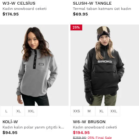
W3-W CELSIUS
SLUSH-W TANGLE
Kadın snowboard ceketi
Termal taban katmanı üst kadın
$174.95
$69.95
25%
L
XL
XXL
XXS
M
XL
XXL
KOLI-W
W6-W BRUSON
Kadın kalın polar yarım çıtçıtlı kazak
Kadın snowboard ceketi
$94.95
$194.95
$259.95
-25% Final Sale