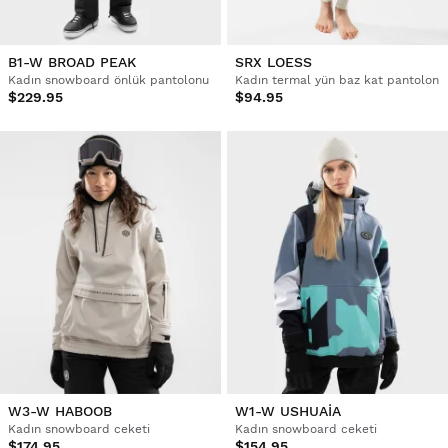
B1-W BROAD PEAK
SRX LOESS
Kadın snowboard önlük pantolonu
Kadın termal yün baz kat pantolon
$229.95
$94.95
W3-W HABOOB
W1-W USHUAIA
Kadın snowboard ceketi
Kadın snowboard ceketi
$174.95
$154.95