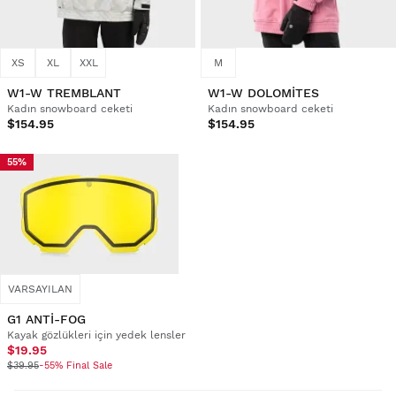
XS
XL
XXL
M
W1-W TREMBLANT
W1-W DOLOMITES
Kadın snowboard ceketi
Kadın snowboard ceketi
$154.95
$154.95
55%
VARSAYILAN
G1 ANTI-FOG
Kayak gözlükleri için yedek lensler
$19.95
$39.95
-55% Final Sale