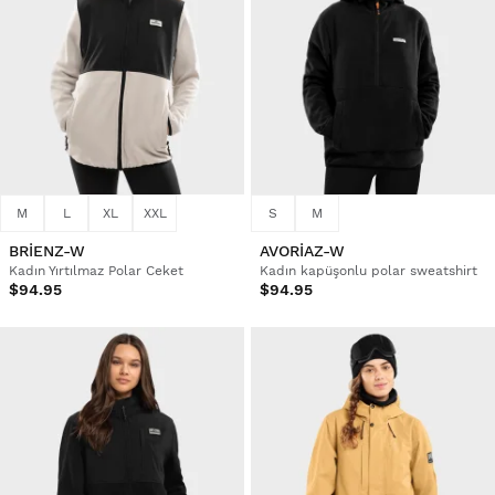
M
L
XL
XXL
S
M
BRIENZ-W
AVORIAZ-W
Kadın Yırtılmaz Polar Ceket
Kadın kapüşonlu polar sweatshirt
$94.95
$94.95