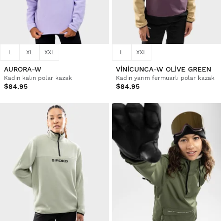
L
XL
XXL
L
XXL
AURORA-W
VINICUNCA-W OLIVE GREEN
Kadın kalın polar kazak
Kadın yarım fermuarlı polar kazak
$84.95
$84.95