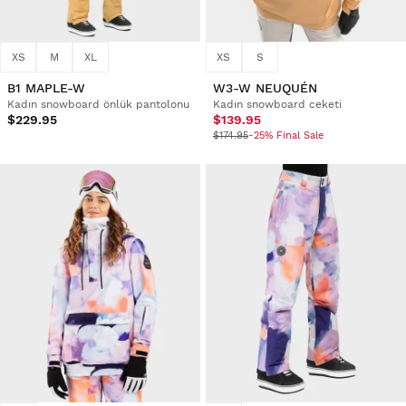
XS
M
XL
XS
S
B1 MAPLE-W
W3-W NEUQUÉN
Kadın snowboard önlük pantolonu
Kadın snowboard ceketi
$229.95
$139.95
$174.95
-25% Final Sale