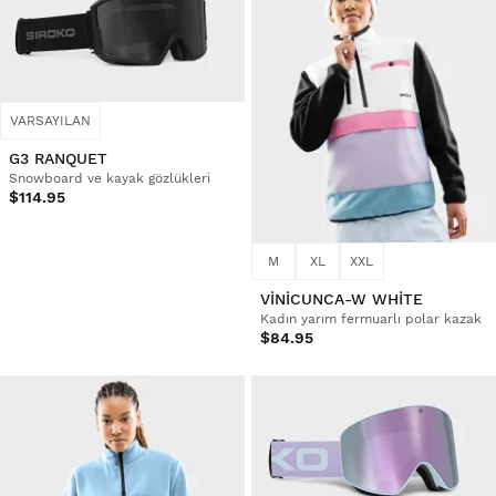
VARSAYILAN
G3 RANQUET
Snowboard ve kayak gözlükleri
$114.95
M
XL
XXL
VINICUNCA-W WHITE
Kadın yarım fermuarlı polar kazak
$84.95