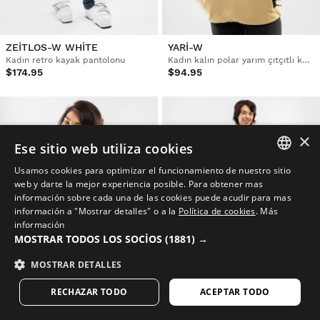
ZEITLOS-W WHITE
YARI-W
Kadın retro kayak pantolonu
Kadın kalın polar yarım çıtçıtlı kazak
$174.95
$94.95
×
Ese sitio web utiliza cookies
Usamos cookies para optimizar el funcionamiento de nuestro sitio
SPANISH
web y darte la mejor experiencia posible. Para obtener mas
información sobre cada una de las cookies puede acudir para mas
ENGLISH
información a "Mostrar detalles" o a la
Política de cookies
.
Más
información
GREEK
MOSTRAR TODOS LOS SOCIOS
(1881) →
DANISH
MOSTRAR DETALLES
GERMAN
RECHAZAR TODO
ACEPTAR TODO
NAGANO-W
B1-W DAISEN
FINNISH
Kadın kalın polar yarım çıtçıtlı kazak
Kadın snowboard önlük pantolonu