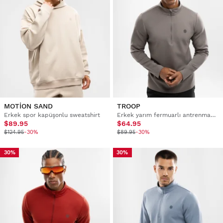
MOTION SAND
TROOP
Erkek spor kapüşonlu sweatshirt
Erkek yarım fermuarlı antrenman sweatshirt'ü
$89.95
$64.95
$124.95
-30%
$89.95
-30%
30%
30%