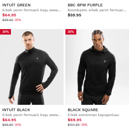
INTUIT GREEN
BBC BPM PURPLE
Erkek yarım fermuarlı koşu sweatshirt'ü
Boombastic erkek yarım fermuarlı sweatshirt
$64.95
$59.95
$89.95
-30%
30%
35%
INTUIT BLACK
BLACK SQUARE
Erkek yarım fermuarlı koşu sweatshirt'ü
Erkek antrenman kapüşonlusu
$64.95
$69.95
$89.95
-30%
$104.95
-35%