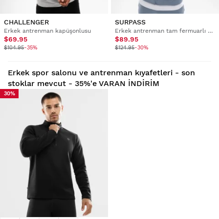
CHALLENGER
SURPASS
Erkek antrenman kapüşonlusu
Erkek antrenman tam fermuarlı kapüşonlu sweatshirt
$69.95
$89.95
$104.95
-35%
$124.95
-30%
Erkek spor salonu ve antrenman kıyafetleri - son
stoklar mevcut - 35%'e VARAN İNDİRİM
30%