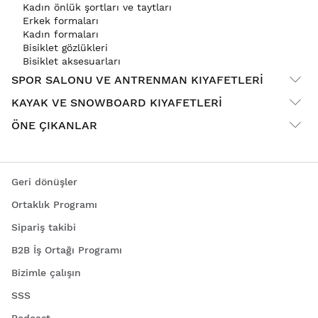
Bir spor kapüşonlu sweatshirt seçerken, ter birikimini
Kadın önlük şortları ve taytları
önlemek için nefes alabilen ve çabuk kuruyan malzemenin
Erkek formaları
yanı sıra rahat ancak çok gevşek olmaması gereken uyum
Kadın formaları
gibi faktörleri göz önünde bulundurmak önemlidir.
Bisiklet gözlükleri
Havalandırma panelleri veya nem yönetimi teknolojisi gibi
Bisiklet aksesuarları
ek özelliklerin olup olmadığını kontrol etmek de önemlidir.
SPOR SALONU VE ANTRENMAN KIYAFETLERI
Spor sweatshirtleri, fiziksel aktiviteler sırasında aktif ve
KAYAK VE SNOWBOARD KIYAFETLERI
rahat kalmak isteyen herkes için vazgeçilmez bir
yardımcıdır. Piyasada bulunan geniş seçenek yelpazesi ile
ÖNE ÇIKANLAR
ihtiyaçlarınıza ve tarzınıza uygun mükemmel sweatshirt'ü
bulabilirsiniz.
Geri dönüşler
Ortaklık Programı
Sipariş takibi
B2B İş Ortağı Programı
Bizimle çalışın
SSS