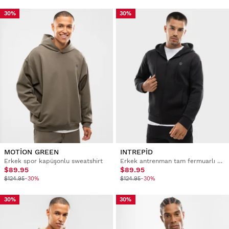
30%
30%
MOTION GREEN
INTREPID
Erkek spor kapüşonlu sweatshirt
Erkek antrenman tam fermuarlı kapüşonlu sweatshirt
$89.95
$89.95
$124.95
-30%
$124.95
-30%
30%
30%