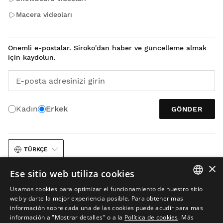
Macera videoları
Önemli e-postalar. Siroko'dan haber ve güncelleme almak
için kaydolun.
E-posta adresinizi girin
Kadın
Erkek
GÖNDER
TÜRKÇE
×
Ese sitio web utiliza cookies
Usamos cookies para optimizar el funcionamiento de nuestro sitio
SPANISH
web y darte la mejor experiencia posible. Para obtener mas
información sobre cada una de las cookies puede acudir para mas
ENGLISH
información a "Mostrar detalles" o a la
Política de cookies
.
Más
Yasal Uyarı
Çerezler
Şartlar ve koşullar
Görüntülerde Yapay Zeka