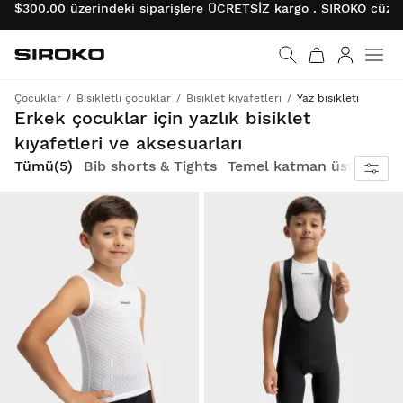
$300.00 üzerindeki siparişlere ÜCRETSİZ kargo . SIROKO cüzda
Siroko.com
Ana sayfaya git
Giriş
Çocuklar
Bisikletli çocuklar
Bisiklet kıyafetleri
Yaz bisikleti
Sıcak günlerde hareket etmenizi sağlayacak hafif ve nefes alabilen giysiler.
Erkek çocuklar için yazlık bisiklet
kıyafetleri ve aksesuarları
Tümü
(5)
Bib shorts & Tights
Temel katman üstleri
Ço