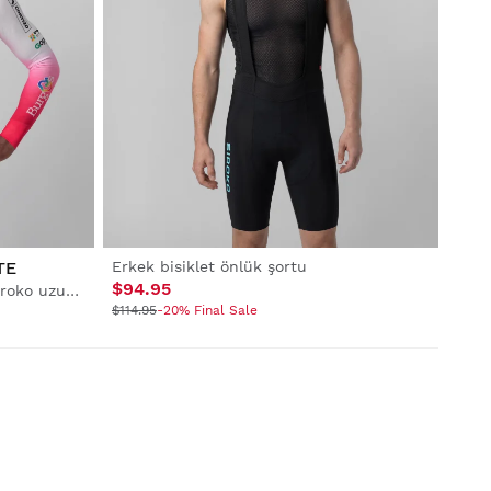
TE
Erkek bisiklet önlük şortu
$94.95
Erkek Burgos Burpellet BH x Siroko uzun kollu termal bisiklet forması
$114.95
-20% Final Sale