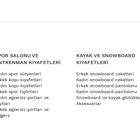
POR SALONU VE
KAYAK VE SNOWBOARD
NTRENMAN KIYAFETLERI
KIYAFETLERI
dın spor sütyenleri
Erkek snowboard ceketleri
kek koşu kıyafetleri
Kadın snowboard ceketleri
dın koşu kıyafetleri
Erkek snowboard pantolonu
kek spor tişörtleri
Kadın snowboard pantolonu
dın egzersiz şortları ve
Snowboard ve kayak gözlükle
ytları
Aksesuarlar
kek egzersiz şortları ve
ggers