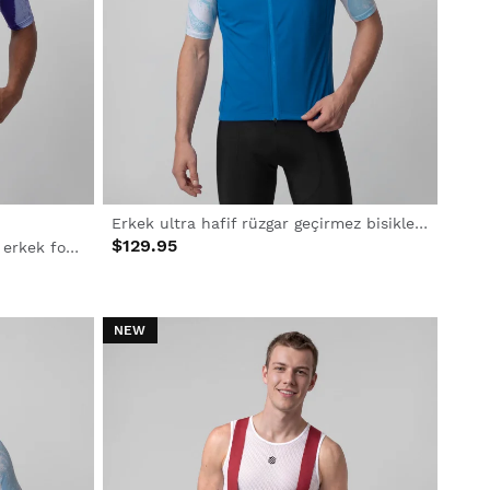
Erkek ultra hafif rüzgar geçirmez bisiklet yeleği
$129.95
Biyolojik olarak parçalanabilen erkek forması
NEW