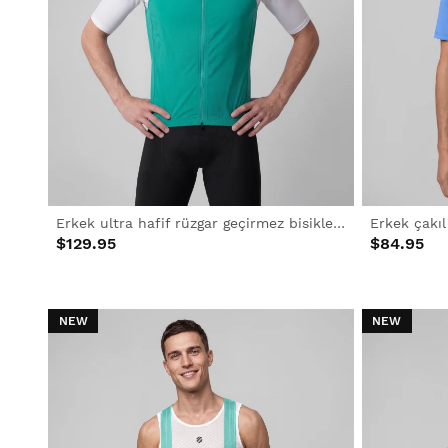
Erkek ultra hafif rüzgar geçirmez bisiklet yeleği
Erkek çakıl
$129.95
$84.95
NEW
NEW