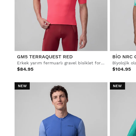
GM5 TERRAQUEST RED
BIO NRC
Erkek yarım fermuarlı gravel bisiklet forması
$84.95
$104.95
NEW
NEW