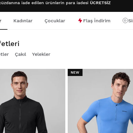
cüzdanına iade edilen ürünlerin para iadesi
ÜCRETSİZ
r
Kadınlar
Çocuklar
Flaş İndirim
S
etleri
tler
Çakıl
Yelekler
NEW