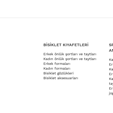
BISIKLET KIYAFETLERI
S
A
Erkek önlük şortları ve taytları
Kadın önlük şortları ve taytları
Ka
Erkek formaları
Er
Kadın formaları
Ka
Bisiklet gözlükleri
Er
Bisiklet aksesuarları
Ka
ta
Er
jo