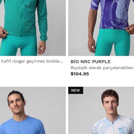
Erkek ultra hafif rüzgar geçirmez bisiklet ceketi
BIO NRC PURPLE
$104.95
NEW