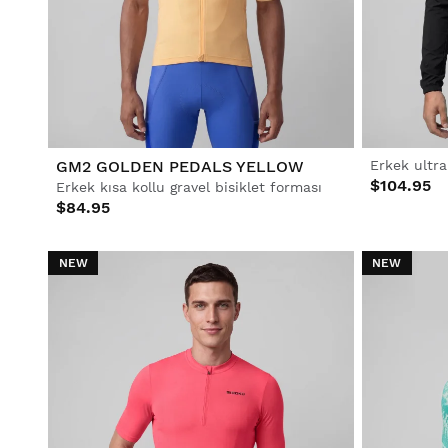
Kayak & Snowboard
Kayak & Snowboard
Futbol
Yaşam Tarzı
Yaşam Tarzı
Futbol
Futbol
Ortak Çalışmalar
Ortak Çalışmalar
GM2 GOLDEN PEDALS YELLOW
$104.95
Erkek kısa kollu gravel bisiklet forması
$84.95
NEW
NEW
Tümünü Gör Erkekler
Tümünü Gör Kadınlar
Tümünü Gör Çocuklar