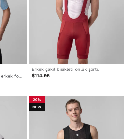
Erkek çakıl bisikleti önlük şortu
$114.95
Biyolojik olarak parçalanabilen erkek forması
20%
NEW