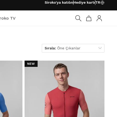
Siroko'ya katılın
Hediye kartı
TR
iroko TV
Giriş
Sırala
Sırala:
Öne Çıkanlar
NEW