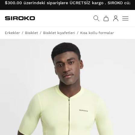
$300.00 üzerindeki siparişlere ÜCRETSİZ kargo . SIROKO cüzda
Siroko.com
Ana sayfaya git
Giriş
Erkekler
Bisiklet
Bisiklet kıyafetleri
Kısa kollu formalar