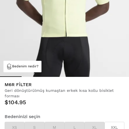
Bedenim nedir?
M6R FILTER
Geri dönüştürülmüş kumaştan erkek kısa kollu bisiklet
forması
$104.95
Bedeninizi seçin
XS
S
M
L
XL
XXL