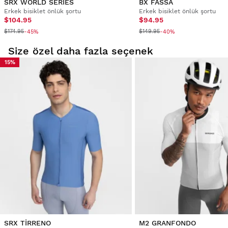
SRX WORLD SERIES
BX FASSA
Erkek bisiklet önlük şortu
Erkek bisiklet önlük şortu
$104.95
$94.95
$174.95
$149.95
-45%
-40%
Size özel daha fazla seçenek
15%
SRX TIRRENO
M2 GRANFONDO