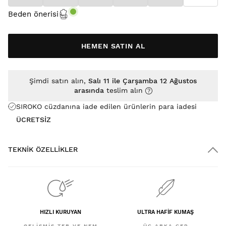
Beden önerisi
HEMEN SATIN AL
Şimdi satın alın,
Salı 11 ile Çarşamba 12 Ağustos
arasında
teslim alın
SIROKO cüzdanına iade edilen ürünlerin para iadesi
ÜCRETSİZ
TEKNIK ÖZELLIKLER
HIZLI KURUYAN
ULTRA HAFIF KUMAŞ
GELIŞMIŞ TER VE NEM
ÜÇ ARKA CEP