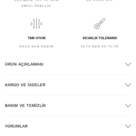
EMICI ÖZELLIK
TAM UYUM
SICAKLIK TOLERANSI
RACE DAR KESIM
10 ºC'DEN 35 ºC'YE
ÜRÜN AÇIKLAMASI
KARGO VE IADELER
BAKIM VE TEMIZLIK
$300.00 üzerindeki siparişlere ÜCRETSİZ kargo
YORUMLAR
Eve teslimat
$300.00 üzerindeki siparişlerde
ÜCRETSIZ