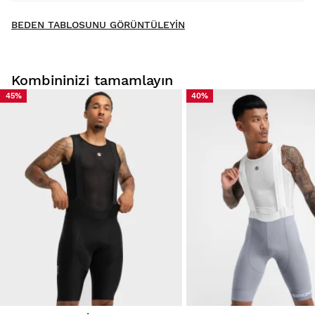
New content loaded
- No reviews collected for this product yet -
BEDEN TABLOSUNU GÖRÜNTÜLEYIN
Be the first to write a review
Kombininizi tamamlayın
45%
40%
Ürünlerimizi evinizde rahatça deneyin. Teslimat tarihinden
itibaren 30 gün içinde iade yapabilirsiniz.
Kullanıcı hesabınızdan, siparişinizdeki bir ürünü kolay ve
hızlı bir şekilde iade edebilirsiniz.
Geri ödemenizi orijinal ödeme
Başlangıç fiyatı $9.95
yönteminize yapın.