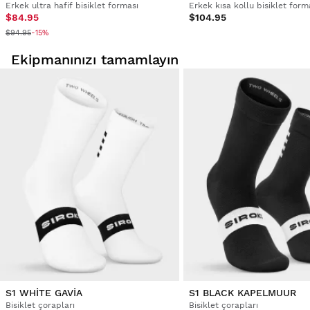
Erkek ultra hafif bisiklet forması
Erkek kısa kollu bisiklet form
$84.95
$104.95
$94.95
-15%
Ekipmanınızı tamamlayın
S1 WHITE GAVIA
S1 BLACK KAPELMUUR
Bisiklet çorapları
Bisiklet çorapları