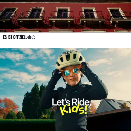
ES IST OFFIZIELL🔴⚪