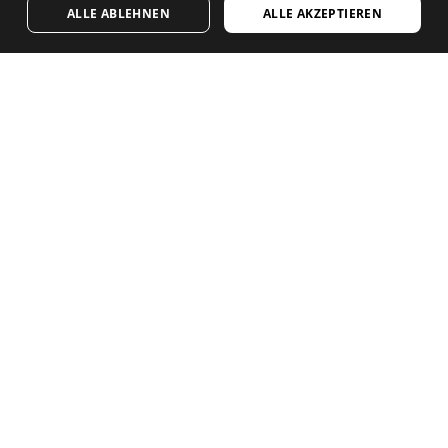
BESUCHE UNSEREN SHOP
ALLE ABLEHNEN
ALLE AKZEPTIEREN
FRENCH
DUTCH
Dir gefällt unser Content? Melde dich zu
POLISH
unserem wöchentlichen Newsletter an.
KOREAN
NORWEGIAN
CZECH
ITALIAN
PORTUGUESE
SIROKO CYCLING COMMUNITY
SWEDISH
Impressum
Kontakt
Cookies
CHINESE (SIMPLIFIED)
Allgemeine Geschäftsbedingungen
JAPANESE