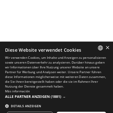
×
Diese Website verwendet Cookies
Wir verwenden Cookies, um Inhalte und Anzeigen zu personalisieren
SPANISH
sowie unseren Datenverkehr zu analysieren. Darüber hinaus geben
wir Informationen über Ihre Nutzung unserer Website an unsere
ENGLISH
Partner für Werbung und Analysen weiter. Unsere Partner führen
diese Informationen möglicherweise mit weiteren Daten zusammen,
VERVOLLSTÄNDIGE DEINEN LOOK MIT DER BESTEN
GREEK
die Sie ihnen bereitgestellt haben oder die sie im Rahmen Ihrer
RADSPORTAUSRÜSTUNG
Nutzung der Dienste gesammelt haben.
DANISH
Más información
Entdecke neue Radsportartikel in Sirokos Online-
ALLE PARTNER ANZEIGEN
(1881) →
GERMAN
Shop
DETAILS ANZEIGEN
FINNISH