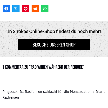
F
X
P
R
W
A
(
I
E
H
C
T
N
D
A
E
W
T
D
T
B
I
E
I
S
O
T
R
T
A
In Sirokos Online-Shop findest du noch mehr!
O
T
E
P
K
E
S
P
R
T
BESUCHE UNSEREN SHOP
)
1 KOMMENTAR ZU “RADFAHREN WÄHREND DER PERIODE”
Pingback: Ist Radfahren schlecht für die Menstruation » Irland
Radreisen