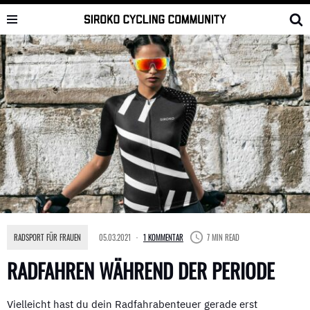
Skip
to
content
RADSPORT FÜR FRAUEN
05.03.2021
1 KOMMENTAR
7 MIN READ
RADFAHREN WÄHREND DER PERIODE
Vielleicht hast du dein Radfahrabenteuer gerade erst