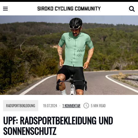
Skip
to
content
RADSPORTBEKLEIDUNG
19.07.2024
1 KOMMENTAR
5 MIN READ
UPF: RADSPORTBEKLEIDUNG UND
SONNENSCHUTZ