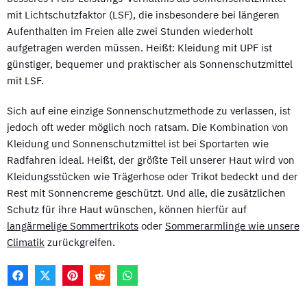
mit Lichtschutzfaktor (LSF), die insbesondere bei längeren
Aufenthalten im Freien alle zwei Stunden wiederholt
aufgetragen werden müssen. Heißt: Kleidung mit UPF ist
günstiger, bequemer und praktischer als Sonnenschutzmittel
mit LSF.
Sich auf eine einzige Sonnenschutzmethode zu verlassen, ist
jedoch oft weder möglich noch ratsam. Die Kombination von
Kleidung und Sonnenschutzmittel ist bei Sportarten wie
Radfahren ideal. Heißt, der größte Teil unserer Haut wird von
Kleidungsstücken wie Trägerhose oder Trikot bedeckt und der
Rest mit Sonnencreme geschützt. Und alle, die zusätzlichen
Schutz für ihre Haut wünschen, können hierfür auf
langärmelige Sommertrikots
oder
Sommerarmlinge wie unsere
Climatik
zurückgreifen.
F
X
P
R
W
A
(
I
E
H
C
T
N
D
A