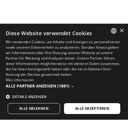
×
Diese Website verwendet Cookies
Wir verwenden Cookies, um Inhalte und Anzeigen zu personalisieren
SPANISH
sowie unseren Datenverkehr zu analysieren. Darüber hinaus geben
wir Informationen über Ihre Nutzung unserer Website an unsere
ENGLISH
Partner für Werbung und Analysen weiter. Unsere Partner führen
diese Informationen möglicherweise mit weiteren Daten zusammen,
VERVOLLSTÄNDIGE DEINEN LOOK MIT DER BESTEN
GREEK
die Sie ihnen bereitgestellt haben oder die sie im Rahmen Ihrer
RADSPORTAUSRÜSTUNG
Nutzung der Dienste gesammelt haben.
DANISH
Más información
Entdecke neue Radsportartikel in Sirokos Online-
ALLE PARTNER ANZEIGEN
(1881) →
GERMAN
Shop
DETAILS ANZEIGEN
FINNISH
BESUCHE UNSEREN SHOP
ALLE ABLEHNEN
ALLE AKZEPTIEREN
FRENCH
DUTCH