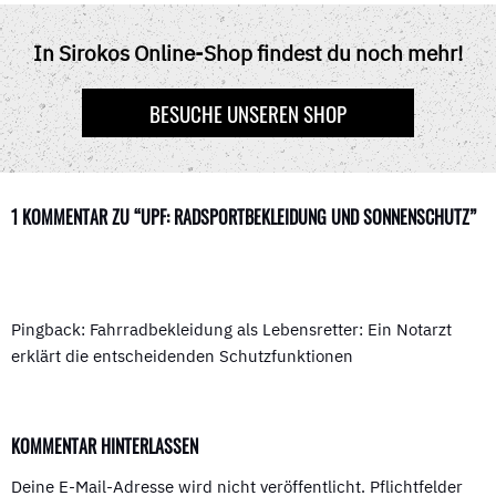
E
W
T
D
T
B
I
E
I
S
O
T
R
T
A
In Sirokos Online-Shop findest du noch mehr!
O
T
E
P
K
E
S
P
R
T
BESUCHE UNSEREN SHOP
)
1 KOMMENTAR ZU “UPF: RADSPORTBEKLEIDUNG UND SONNENSCHUTZ”
Pingback: Fahrradbekleidung als Lebensretter: Ein Notarzt
erklärt die entscheidenden Schutzfunktionen
KOMMENTAR HINTERLASSEN
Deine E-Mail-Adresse wird nicht veröffentlicht.
Pflichtfelder