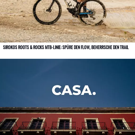
SIROKOS ROOTS & ROCKS MTB-LINIE: SPÜRE DEN FLOW, BEHERRSCHE DEN TRAIL