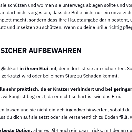
 sie schützen und wo man sie unterwegs ablegen sollte und vor
an darf nicht vergessen, dass die Brille nicht nur ein unverzic
mplett macht, sondern dass ihre Hauptaufgabe darin besteht,
tz und Insekten zu schützen. Wenn du deine Brille richtig pfle
 SICHER AUFBEWAHREN
öglichkeit
in ihrem Etui
auf, denn dort ist sie am sichersten. S
zerkratzt wird oder bei einem Sturz zu Schaden kommt.
lls sehr praktisch, da er Kratzer verhindert und bei geringe
wirkung ist begrenzt, da er nicht so hart ist wie das Etui.
iegen lassen und sie nicht einfach irgendwo hinwerfen, sobald
ss du dich auf sie setzt oder sie versehentlich zu Boden fällt,
e beste Option,
aber es gibt auch ein paar Tricks, mit denen du