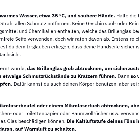
warmes Wasser, etwa 35 ºC, und saubere Hände.
Halte die 
trahl allen Schmutz entfernen. Keine Geschirrspül- oder Rei
gsmittel und Chemikalien enthalten, welche das Brillenglas b
mfreie Seife verwenden, doch wir raten davon ab. Erstens reic
t du dem Irrglauben erliegen, dass deine Handseife sicher ist.
 Nachsicht.
fernt wurde,
das Brillenglas grob abtrocknen, um sicherzuste
en etwaige Schmutzrückstände zu Kratzern führen.
Dann
so 
opfen.
Dafür kannst du auch deinen Körper benutzen, aber sei s
ikrofaserbeutel oder einem Mikrofasertuch abtrocknen, abe
chen- oder Toilettenpapier oder Baumwolltücher usw. verwend
 das Glas beschädigen können.
Die Kaltluftstufe deines Föns i
 daran, auf Warmluft zu schalten.