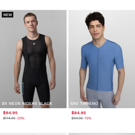
NEW
BX NEON RIDERS BLACK
SRX TIRRENO
$94.95
$84.95
$114.95
-20%
$94.95
-15%