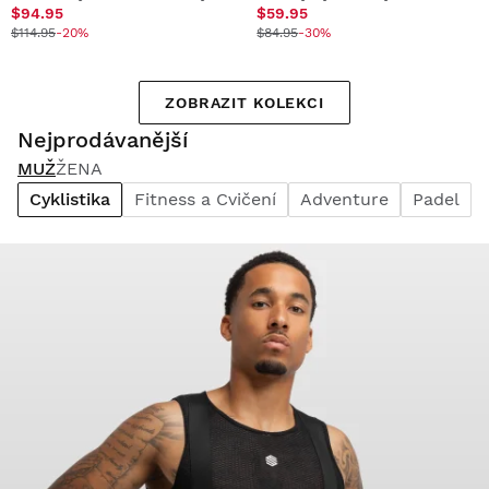
$94.95
$59.95
$114.95
-20%
$84.95
-30%
ZOBRAZIT KOLEKCI
Nejprodávanější
MUŽ
ŽENA
Cyklistika
Fitness a Cvičení
Adventure
Padel