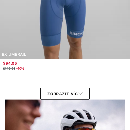
BX UMBRAIL
$94.95
$149.95
-40%
ZOBRAZIT VÍC