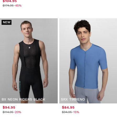
$104.95
$174.95
-45%
NEW
BX NEON RIDERS BLACK
SRX TIRRENO
$94.95
$84.95
$114.95
-20%
$94.95
-15%