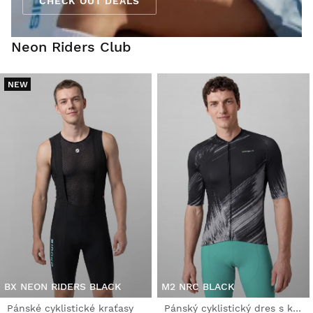
CHECK OUT DEALS
Neon Riders Club
NEW
BX NEON RIDERS BLACK
M2 NRC BLACK
Pánské cyklistické kraťasy
Pánský cyklistický dres s krátkým rukávem