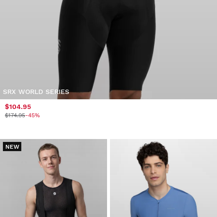
SRX WORLD SERIES
$104.95
$174.95
-45%
NEW