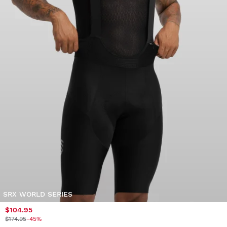
SRX WORLD SERIES
$104.95
$174.95
-45%