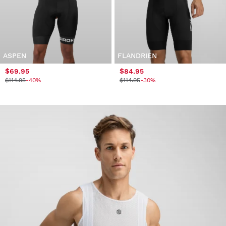
ASPEN
FLANDRIEN
$69.95
$84.95
$114.95
-40%
$114.95
-30%