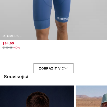
BX UMBRAIL
$94.95
$149.95
-40%
ZOBRAZIT VÍC
Související