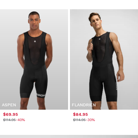
ASPEN
FLANDRIEN
$69.95
$84.95
$114.95
-40%
$114.95
-30%