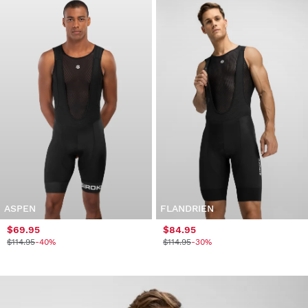
ASPEN
FLANDRIEN
$69.95
$84.95
$114.95
-40%
$114.95
-30%