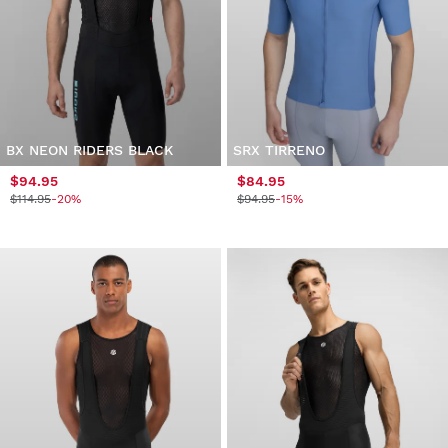
BX NEON RIDERS BLACK
SRX TIRRENO
$94.95
$84.95
$114.95
-20%
$94.95
-15%