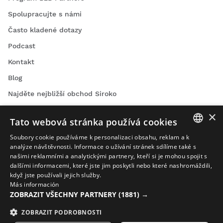
Spolupracujte s námi
Často kladené dotazy
Podcast
Kontakt
Blog
Najděte nejbližší obchod Siroko
×
Tato webová stránka používá cookies
Soubory cookie používáme k personalizaci obsahu, reklam a k
SPANISH
analýze návštěvnosti. Informace o užívání stránek sdílíme také s
našimi reklamními a analytickými partnery, kteří si je mohou spojit s
Cyklistická videa
ENGLISH
dalšími informacemi, které jste jim poskytli nebo které nashromáždili,
Lyžařská videa
když jste používali jejich služby.
GREEK
Más información
Snowboardová videa
ZOBRAZIT VŠECHNY PARTNERY
(1881) →
DANISH
Dobrodružná videa
GERMAN
ZOBRAZIT PODROBNOSTI