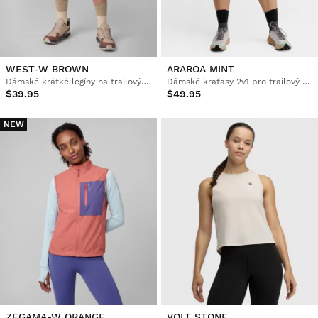
WEST-W BROWN
ARAROA MINT
Dámské krátké legíny na trailový běh
Dámské kraťasy 2v1 pro trailový běh
$39.95
$49.95
NEW
ZEGAMA-W ORANGE
VOLT STONE