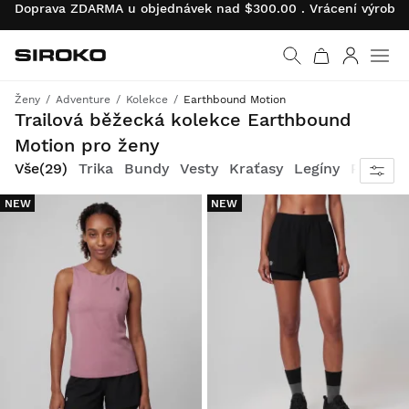
Doprava ZDARMA u objednávek nad $300.00 . Vrácení výrobk
Siroko.com
Vrátit se na úvodní s
Přihlásit 
Ženy
Adventure
Kolekce
Earthbound Motion
Vyběhni do terénu a zažij ten pocit
Trailová běžecká kolekce Earthbound
Motion pro ženy
Vše
(29)
Trika
Bundy
Vesty
Kraťasy
Legíny
Ponožk
NEW
NEW