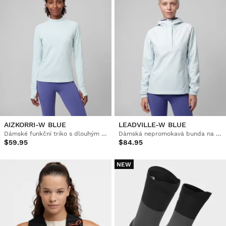
AIZKORRI-W BLUE
LEADVILLE-W BLUE
Dámské funkční triko s dlouhým rukávem na trailový běh
Dámská nepromokavá bunda na trailový běh s kapucí
$59.95
$84.95
NEW