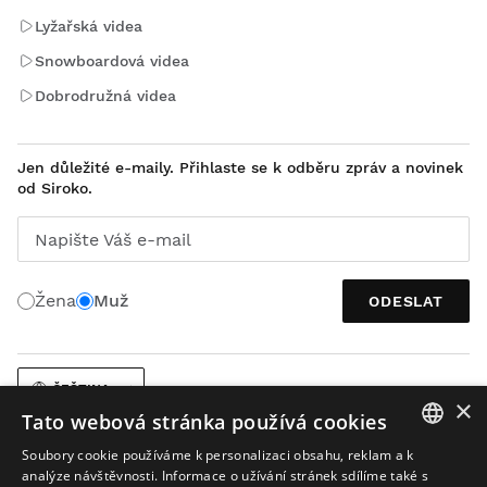
Lyžařská videa
Snowboardová videa
Dobrodružná videa
Jen důležité e-maily. Přihlaste se k odběru zpráv a novinek
od Siroko.
Napište Váš e-mail
Žena
Muž
ODESLAT
ČEŠTINA
×
Tato webová stránka používá cookies
Soubory cookie používáme k personalizaci obsahu, reklam a k
SPANISH
analýze návštěvnosti. Informace o užívání stránek sdílíme také s