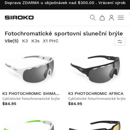
Doprava ZDARMA u objednávek nad $300.00 . Vrácení výrobk
Siroko.com
Vrátit se na úvodní s
Přihlásit 
Přizpůsobují se změně světla.
Fotochromatické sportovní sluneční brýle
Vše
(5)
K3
K3s
X1 PHC
K3 PHOTOCHROMIC SHIMANAMI KAIDO
K3 PHOTOCHROMIC AFRICA
Cyklistické fotochromatické brýle
Cyklistické fotochromatické brýle
$84.95
$84.95