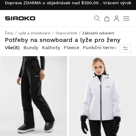
Doprava ZDARMA u objednávek nad $300.00 . Vrácení výrobk
Siroko.com
Vrátit se na úvodní s
Přihlásit 
Ženy
Lyže a snowboard
Doporučené
Základní vybavení
Kolekce Core: kvalitní oblečení a doplňky pro začátečníky za bezkonkurenční ceny
Potřeby na snowboard a lyže pro ženy
Vše
(8)
Bundy
Kalhoty
Fleece
Funkční termoprádlo