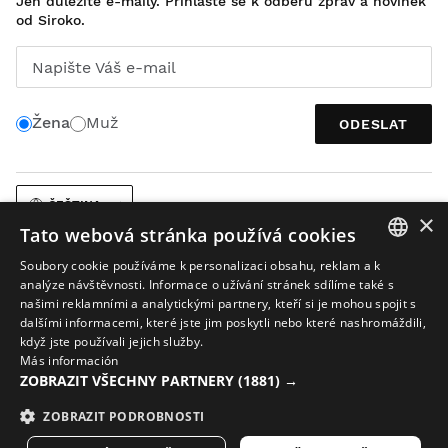
Jen důležité e-maily. Přihlaste se k odběru zpráv a novinek
od Siroko.
Napište Váš e-mail
Žena
Muž
ODESLAT
ČEŠTINA
×
Tato webová stránka používá cookies
Soubory cookie používáme k personalizaci obsahu, reklam a k
SPANISH
analýze návštěvnosti. Informace o užívání stránek sdílíme také s
našimi reklamními a analytickými partnery, kteří si je mohou spojit s
ENGLISH
dalšími informacemi, které jste jim poskytli nebo které nashromáždili,
když jste používali jejich služby.
Právní upozornění
Soubory cookies
Podmínky společnosti
GREEK
Más información
AI při práci s obrázky
Mapa stránek
ZOBRAZIT VŠECHNY PARTNERY
(1881) →
DANISH
© 2026 Siroko
GERMAN
ZOBRAZIT PODROBNOSTI