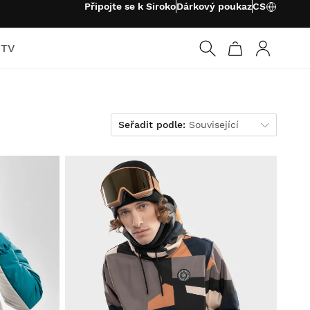
Připojte se k Siroko
Dárkový poukaz
CS
 TV
Přihlásit s
Seřadit podle
Seřadit podle:
Související