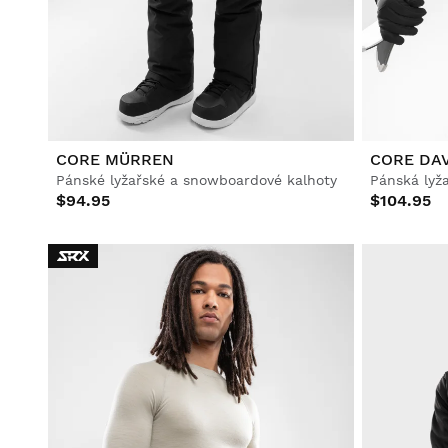
Fotbal
Lifestyle
Lifestyle
Fotbal
Fotbal
Collabs
Collabs
CORE MÜRREN
CORE DA
Pánské lyžařské a snowboardové kalhoty
Pánská lyž
$94.95
$104.95
Zobrazit vše Muži
Zobrazit vše Ženy
Zobrazit vše Děti