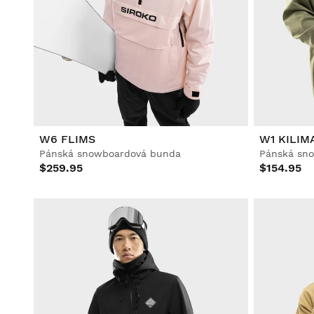
W6 FLIMS
W1 KILI
Pánská snowboardová bunda
Pánská sn
$259.95
$154.95