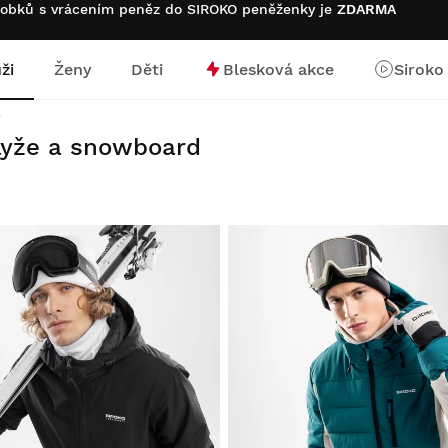
robků s vrácením peněz do SIROKO peněženky je
ZDARMA
ži
Ženy
Děti
Blesková akce
Siroko
stránku
í
 lyže a snowboard