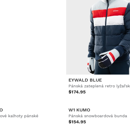
T
EYWALD BLUE
owboardová bunda
Pánská zateplená retro lyžařs
$174.95