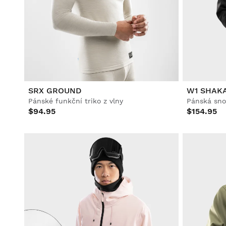
SRX GROUND
W1 SHAK
Pánské funkční triko z vlny
Pánská sn
$94.95
$154.95