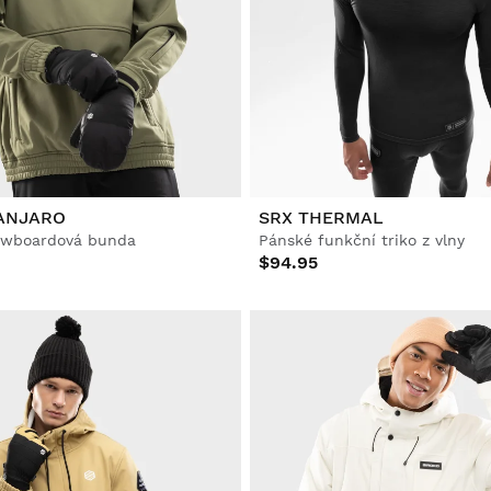
MANJARO
SRX THERMAL
owboardová bunda
Pánské funkční triko z vlny
$94.95