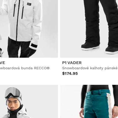
VE
P1 VADER
owboardová bunda RECCO®
Snowboardové kalhoty pánské
$174.95