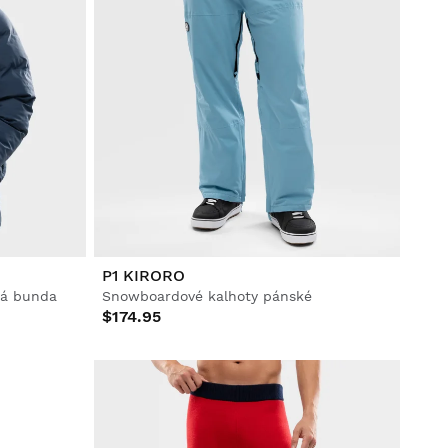
P1 KIRORO
ká bunda
Snowboardové kalhoty pánské
$174.95