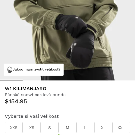
Jakou mám zvolit velikost?
W1 KILIMANJARO
Pánská snowboardová bunda
$154.95
Vyberte si vaší velikost
XXS
XS
S
M
L
XL
XXL