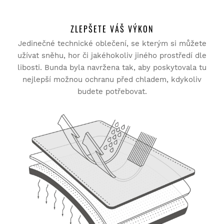
NAPIŠTE HODNOCENÍ
ZLEPŠETE VÁŠ VÝKON
Jedinečné technické oblečení, se kterým si můžete
Vyzkoušejte si naše produkty v pohodlí domova. Na vrácení
Vyhledat:
Seřadit
zboží máte 30 dní od doručení.
užívat sněhu, hor či jakéhokoliv jiného prostředí dle
libosti. Bunda byla navržena tak, aby poskytovala tu
Z vašeho uživatelského účtu můžete jednoduše a rychle
nejlepší možnou ochranu před chladem, kdykoliv
Ověřený zákazník
vrátit produkty z vaší objednávky.
budete potřebovat.
Reith, Delie
Vrácení peněz původní platební metodou
Od
$9.95
Snowboard Jacket Siroko W1 Kilimanjaro M
Nikdy si neobjednávejte z tohoto podvodného internetového 
obchodu. Znemožňují téměř odeslání produktu zpět, 
potřebujete potvrzení poštou. dávají vám adresu, která není 
na mapě dopravce, nakonec říkají, že je to další adresa, 
kam zboží bylo odesláno (není pravda,.. Mapy Google a 
zasílatel potvrdili, že je to stejné) nereagují na e-maily a 
poté nebudou k dispozici telefonicky. Tato značka, tato 
společnost je podvod! Stoprocentně a vědí, jak to dokážou. 
6 osoby Shledala(y) toto hodnocení užitečné