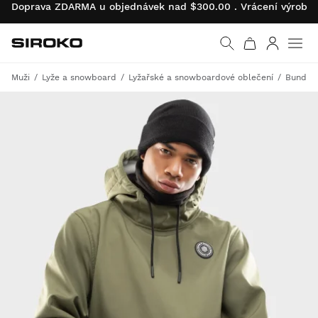
Doprava ZDARMA u objednávek nad $300.00 . Vrácení výrobk
Siroko.com
Vrátit se na úvodní s
Přihlásit 
Muži
Lyže a snowboard
Lyžařské a snowboardové oblečení
Bundy