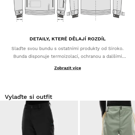
2 osoby Shledala(y) toto hodnocení užitečné
Bylo toto hodnocení užitečná?
Ano
Nahlásit
Sdílet
před 3 roky
1
2
3
4
5
6
...
30
DETAILY, KTERÉ DĚLAJÍ ROZDÍL
Slaďte svou bundu s ostatními produkty od Siroko.
Bunda disponuje termoizolací, ochranou a dalšími
extra vlastnostmi a funkcemi, které vám přijdou
Zobrazit více
vhod, například kapsou na skipas, odvětrávacími
kapsami na zip v podpaží či vnitřní kapsou pro
mobilní telefon.
Vylaďte si outfit