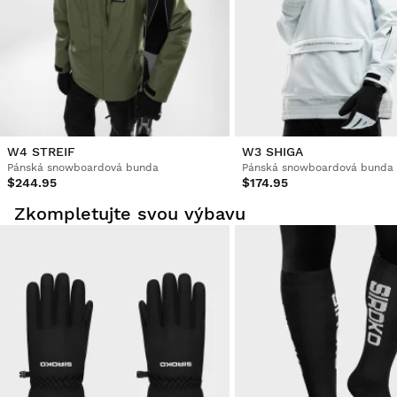
W4 STREIF
W3 SHIGA
Pánská snowboardová bunda
Pánská snowboardová bunda
$244.95
$174.95
Zkompletujte svou výbavu