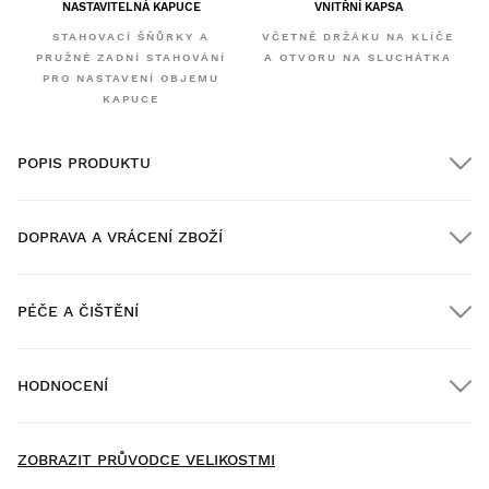
NASTAVITELNÁ KAPUCE
VNITŘNÍ KAPSA
STAHOVACÍ ŠŇŮRKY A
VČETNĚ DRŽÁKU NA KLÍČE
PRUŽNÉ ZADNÍ STAHOVÁNÍ
A OTVORU NA SLUCHÁTKA
PRO NASTAVENÍ OBJEMU
KAPUCE
POPIS PRODUKTU
DOPRAVA A VRÁCENÍ ZBOŽÍ
PÉČE A ČIŠTĚNÍ
Doprava ZDARMA u objednávek nad $300.00
HODNOCENÍ
Doručení domů
ZDARMA
nad $300.00
New content loaded
4.20
ZOBRAZIT PRŮVODCE VELIKOSTMI
Založeno na 90 hodnoceních