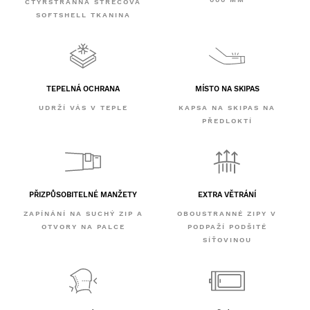
ČTYŘSTRANNÁ STREČOVÁ
SOFTSHELL TKANINA
TEPELNÁ OCHRANA
MÍSTO NA SKIPAS
UDRŽÍ VÁS V TEPLE
KAPSA NA SKIPAS NA
PŘEDLOKTÍ
PŘIZPŮSOBITELNÉ MANŽETY
EXTRA VĚTRÁNÍ
ZAPÍNÁNÍ NA SUCHÝ ZIP A
OBOUSTRANNÉ ZIPY V
OTVORY NA PALCE
PODPAŽÍ PODŠITÉ
SÍŤOVINOU