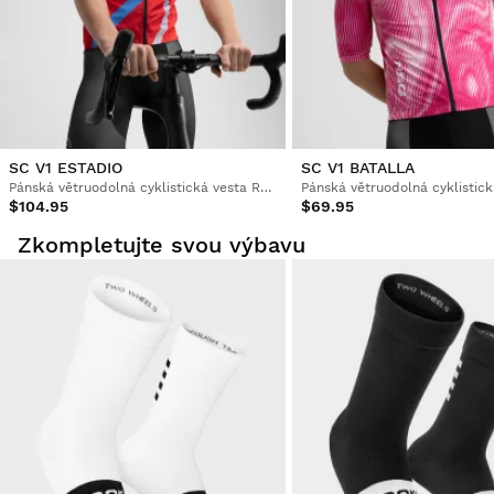
David Mersich
Windproof Cycling Vest Siroko V1 Blaast XXL
dobré pro sjezdy
1 osoba Shledala(y) toto hodnocení užitečné
SC V1 ESTADIO
SC V1 BATALLA
Bylo toto hodnocení užitečná?
Ano
Nahlásit
Sdílet
před 2 roky
Pánská větruodolná cyklistická vesta Real Sporting de Gijón x Siroko
$104.95
$69.95
Zkompletujte svou výbavu
1
2
3
4
5
6
...
194