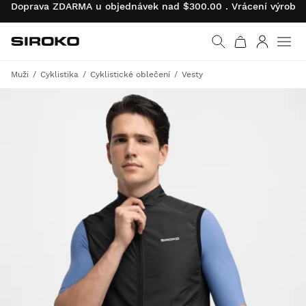
Doprava ZDARMA u objednávek nad $300.00 . Vrácení výrobk
Siroko.com
Vrátit se na úvodní s
Přihlásit 
Muži
Cyklistika
Cyklistické oblečení
Vesty