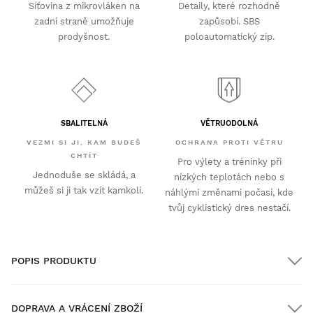
Síťovina z mikrovláken na
Detaily, které rozhodně
zadní straně umožňuje
zapůsobí. SBS
prodyšnost.
poloautomatický zip.
SBALITELNÁ
VĚTRUODOLNÁ
VEZMI SI JI, KAM BUDEŠ
OCHRANA PROTI VĚTRU
CHTÍT
Pro výlety a tréninky při
Jednoduše se skládá, a
nízkých teplotách nebo s
můžeš si ji tak vzít kamkoli.
náhlými změnami počasí, kde
tvůj cyklistický dres nestačí.
POPIS PRODUKTU
DOPRAVA A VRÁCENÍ ZBOŽÍ