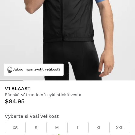
Jakou mám zvolit velikost?
V1 BLAAST
Pánská větruodolná cyklistická vesta
$84.95
Vyberte si vaší velikost
XS
S
M
L
XL
XXL