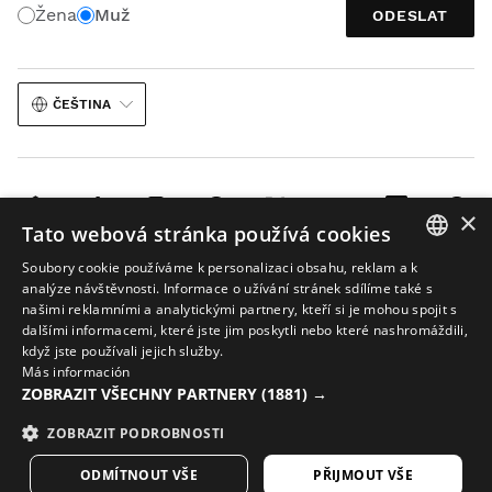
Žena
Muž
ODESLAT
ČEŠTINA
×
Tato webová stránka používá cookies
Právní upozornění
Soubory cookies
Podmínky společnosti
Soubory cookie používáme k personalizaci obsahu, reklam a k
SPANISH
analýze návštěvnosti. Informace o užívání stránek sdílíme také s
AI při práci s obrázky
Mapa stránek
našimi reklamními a analytickými partnery, kteří si je mohou spojit s
ENGLISH
© 2026 Siroko
dalšími informacemi, které jste jim poskytli nebo které nashromáždili,
když jste používali jejich služby.
GREEK
Más información
ZOBRAZIT VŠECHNY PARTNERY
(1881) →
DANISH
GERMAN
ZOBRAZIT PODROBNOSTI
FINNISH
ODMÍTNOUT VŠE
PŘIJMOUT VŠE