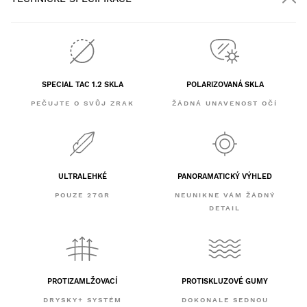
SPECIAL TAC 1.2 SKLA
POLARIZOVANÁ SKLA
PEČUJTE O SVŮJ ZRAK
ŽÁDNÁ UNAVENOST OČÍ
ULTRALEHKÉ
PANORAMATICKÝ VÝHLED
POUZE 27GR
NEUNIKNE VÁM ŽÁDNÝ
DETAIL
PROTIZAMLŽOVACÍ
PROTISKLUZOVÉ GUMY
DRYSKY+ SYSTÉM
DOKONALE SEDNOU