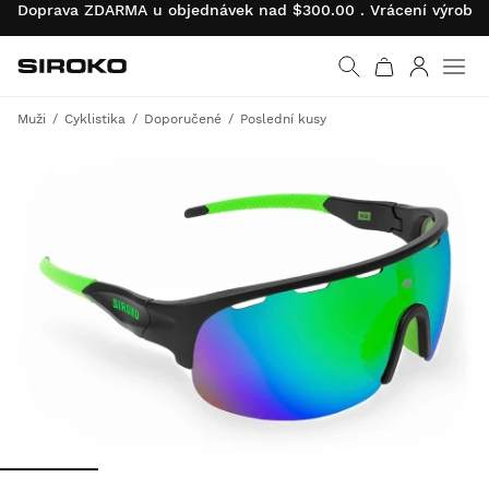
Doprava ZDARMA u objednávek nad $300.00 . Vrácení výrobk
Siroko.com
Vrátit se na úvodní s
Přihlásit 
Muži
Cyklistika
Doporučené
Poslední kusy