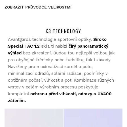
New content loaded
4.58
ZOBRAZIT PRŮVODCE VELIKOSTMI
Založeno na 40 hodnoceních
NAPIŠTE HODNOCENÍ
K3 TECHNOLOGY
Avantgarda technologie sportovní optiky.
Siroko
Vyzkoušejte si naše produkty v pohodlí domova. Na vrácení
Vyhledat:
Seřadit
zboží máte 30 dní od doručení.
Special TAC 1.2
skla ti nabízí
čirý panoramatický
výhled
bez zkreslení. Budou tou nejlepší volbou jak
Z vašeho uživatelského účtu můžete jednoduše a rychle
pro obyčejné tréninky nebo turistiku, tak i závody.
Ověřený zákazník
vrátit produkty z vaší objednávky.
Navrženy pro maximalizaci zorného pole,
R.C. Cornelissen
minimalizaci odrazů, solární radiace, podmínky v
Vrácení peněz původní platební metodou
Od
$9.95
obtížném počasí, vlhkost a pot. Kombinace různých
Dobře zapadají a splňují sliby
vrstev v celém výrobním procesu poskytuje
kompletní
ochranu před vlhkostí, odrazy a UV400
Bylo toto hodnocení užitečná?
Ano
Nahlásit
Sdílet
před 4 roky
zářením.
Ověřený zákazník
Anna Ulasenko