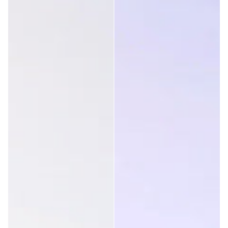
Pěkné brýle!
Bylo toto hodnocení užitečná?
Ano
Nahlásit
Sdílet
před 4 roky
Ověřený zákazník
Clare Hughes
Bylo toto hodnocení užitečná?
Ano
Nahlásit
Sdílet
před 4 roky
1
2
3
4
5
6
...
14