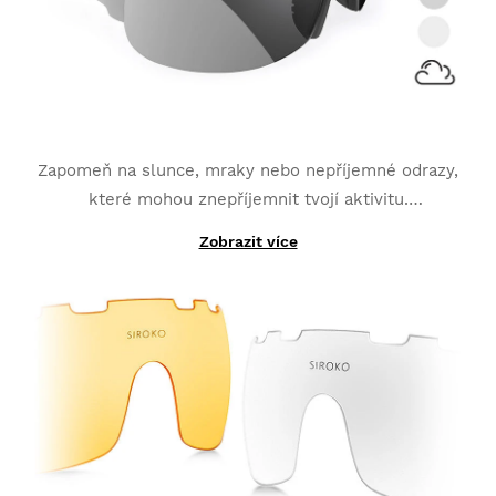
Zapomeň na slunce, mraky nebo nepříjemné odrazy,
které mohou znepříjemnit tvojí aktivitu.
Fotochromatická skla
přizpůsobená neustálým
Zobrazit více
Díky jejich výrobě s fotochromatickými materiály
změnám světla
se stala tou nejlepší volbou pro
namísto toho, aby byly vyrobeny z jedné jednoduše
sporty jako jsou MTB, triatlon nebo běhání.
přidané vrstvy; vyměnitelná K3 PhotoChromic skla se
mění z jedné kategorie na druhou během pouhých
několika vteřin (tyto kategorie se mohou mírně lišit,
v závislosti na typu fotochromatických skel, které si
vybereš). Spolehnout se můžeš také na
přidanou
polarizovanou vrstvu a kompletní UV400 ochranu
,
která ti poskytne vyšší úroveň ochrany proti odrazům