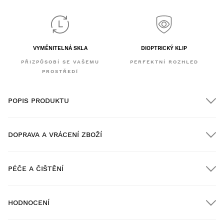
VYMĚNITELNÁ SKLA
DIOPTRICKÝ KLIP
PŘIZPŮSOBÍ SE VAŠEMU
PERFEKTNÍ ROZHLED
PROSTŘEDÍ
POPIS PRODUKTU
DOPRAVA A VRÁCENÍ ZBOŽÍ
PÉČE A ČIŠTĚNÍ
Doprava ZDARMA u objednávek nad $300.00
HODNOCENÍ
Doručení domů
ZDARMA
nad $300.00