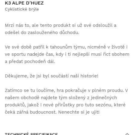
K3 ALPE D'HUEZ
Cyklistické brýle
Mrzí nás to, ale tento produkt si už své odsloužil a
odešel do zaslouženého důchodu.
Ve své době patřil k tahounům týmu, nicméně v životě i
ve sportu nadejde čas, kdy i ti nejlepší musí říct sbohem
a předat pochodeň dál.
Děkujeme, že jsi byl součástí naší historie!
Zatímco se tu loučíme, hra pokračuje v plném proudu. V
našem obchodě najdete tým složený z jedinečných
produktů, jakož i nové přírůstky pro tuto sezónu, které
čeká zářná budoucnost. Nenechte si je ujít!
TECHNICKÉ SPECIFIKACE